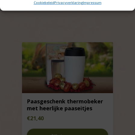
Cookiebeleid
Privacyverklaring
Impressum
Paasgeschenk thermobeker
met heerlijke paaseitjes
€
21,40