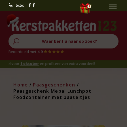


U
Beoordeeld met
4.9
 voor
1 oktober
en profiteer van extra voordeel!
Home
/
Paasgeschenken
/
Paasgeschenk Mepal Lunchpot
Foodcontainer met paaseitjes