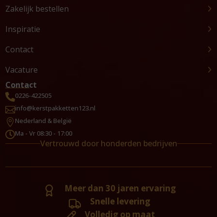
Zakelijk bestellen
Inspiratie
Contact
Vacature
Contact
0226-422505

info@kerstpakketten123.nl

Nederland & België

Ma - Vr 08:30 - 17:00

Vertrouwd door honderden bedrijven
Meer dan 30 jaren ervaring
Snelle levering
Volledig op maat