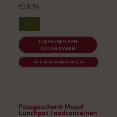
€
18,96
Paasgeschenk
Mepal
Lunchpot
Foodcontainer
TOEVOEGEN AAN
met
WINKELWAGEN
paaseitjes
aantal
OFFERTE AANVRAGEN
Paasgeschenk Mepal
Lunchpot Foodcontainer: