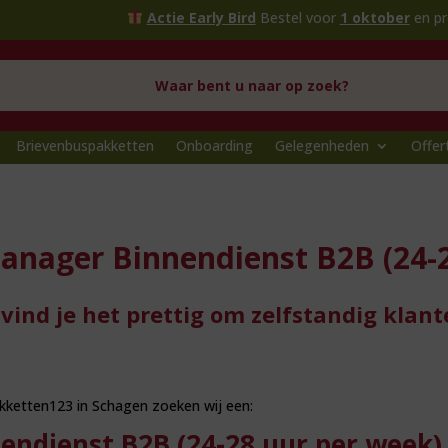
Actie Early Bird
Bestel voor
1 oktober
en profitee
Brievenbuspakketten
Onboarding
Gelegenheden
Offer
nager Binnendienst B2B (24-2
 vind je het prettig om zelfstandig klan
akketten123 in Schagen zoeken wij een:
ndienst B2B (24-28 uur per week)