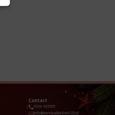
Contact
0226-422505

info@kerstpakketten123.nl
