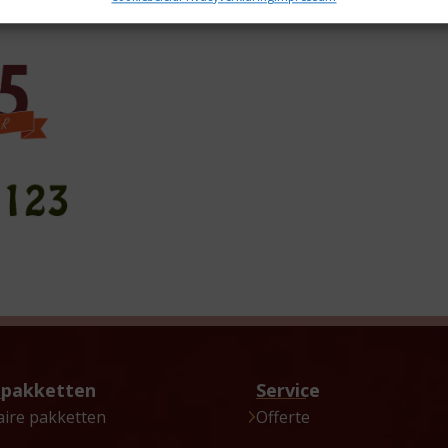
tpakketten
Service
aire pakketten
Offerte