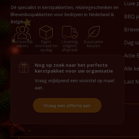
Luxe 
Dé specialist in kerstpakketten, relatiegeschenken en
brievenbuspakketten voor bedrijven in Nederland &
BBQ p
België.
Briev
Persoonlijk
Eigen
Levering
Duurzame
Dag v
advies
voorraad en
volgens
keuzes
opslag
afspraak
Actie 
Nog op zoek naar het perfecte
Alle k
kerstpakket voor uw organisatie
Vraag vrijblijvend een voorstel op maat
Last 
aan.
Vraag een offerte aan