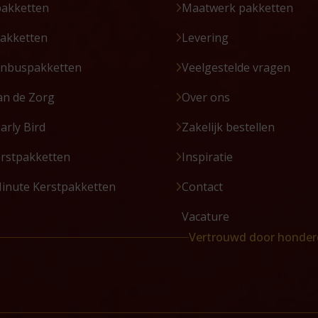
pakketten
Maatwerk pakketten
akketten
Levering
enbuspakketten
Veelgestelde vragen
an de Zorg
Over ons
Early Bird
Zakelijk bestellen
erstpakketten
Inspiratie
Minute Kerstpakketten
Contact
Vacature
Vertrouwd door honder