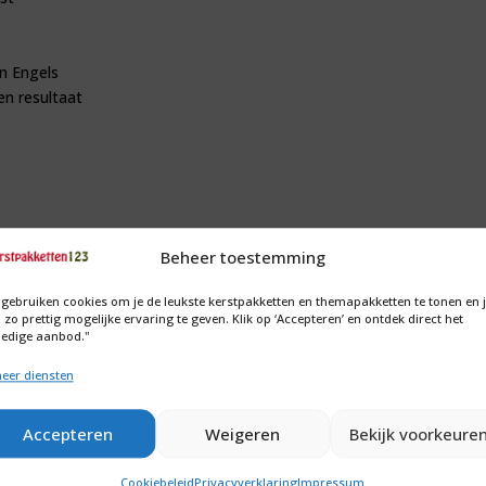
n Engels
en resultaat
Beheer toestemming
 gebruiken cookies om je de leukste kerstpakketten en themapakketten te tonen en 
 zo prettig mogelijke ervaring te geven. Klik op ‘Accepteren’ en ontdek direct het
ledige aanbod."
jf met grote ambities. Onze klanten waarderen ons om de persoonlijke
 Geen dag is hetzelfde en jouw bijdrage maakt het verschil.
eer diensten
Accepteren
Weigeren
Bekijk voorkeure
viabruin.nl
.
505
Cookiebeleid
Privacyverklaring
Impressum