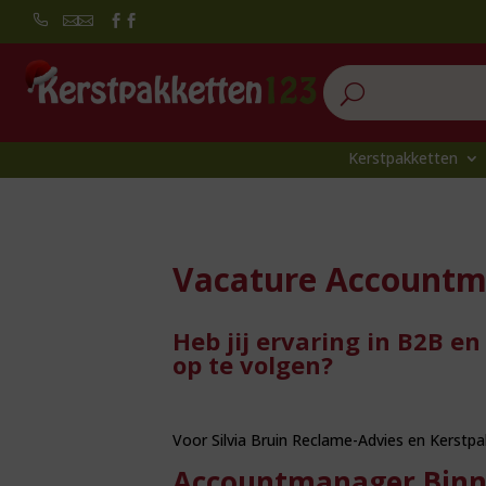


U
Kerstpakketten
Vacature Accountma
Heb jij ervaring in B2B en
op te volgen?
Voor Silvia Bruin Reclame-Advies en Kerstp
Accountmanager Binne