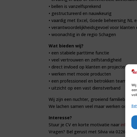
• bellen is vanzelfsprekend
• gestructureerd en nauwkeurig
• vaardig met Excel, Goede beheersing NL e
• verantwoordelijkheidsgevoel voor klanten 
• woonachtig in de regio Schagen
Wat bieden wij?
• een stabiele parttime functie
• veel vertrouwen en zelfstandigheid
• direct invloed op klanten en projecten
• werken met mooie producten
• een professioneel en betrokken team
Wij
• uitzicht op een vast dienstverband
een
vol
Wij zijn een nuchter, groeiend familiebedri
We lachen samen veel maar werken ook hard.
Beh
Interesse?
Stuur je CV en korte motivatie naar
info@sil
Vragen? Bel gerust met Silvia via 0226-422