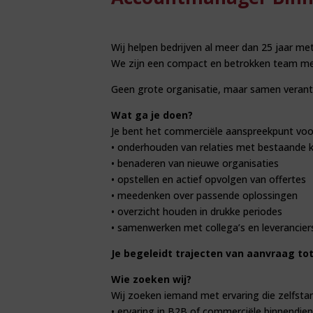
Wij helpen bedrijven al meer dan 25 jaar m
We zijn een compact en betrokken team met k
Geen grote organisatie, maar samen verant
Wat ga je doen?
Je bent het commerciële aanspreekpunt voo
• onderhouden van relaties met bestaande 
• benaderen van nieuwe organisaties
• opstellen en actief opvolgen van offertes
• meedenken over passende oplossingen
• overzicht houden in drukke periodes
• samenwerken met collega’s en leverancier
Je begeleidt trajecten van aanvraag tot
Wie zoeken wij?
Wij zoeken iemand met ervaring die zelfstan
• ervaring in B2B of commerciële binnendien