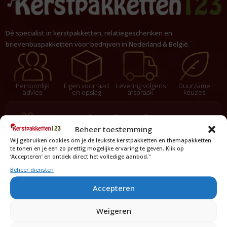
Dé specialist in kerstpakketten, relatiegeschenken en
brievenbuspakketten voor bedrijven in Nederland & België.
Persoonlijk
Eigen voorraad
Levering volgens
Duurzame
advies
en opslag
afspraak
keuzes
Nog op zoek naar het perfecte
kerstpakket voor uw organisatie
Beheer toestemming
Wij gebruiken cookies om je de leukste kerstpakketten en themapakketten
Vraag vrijblijvend een voorstel op maat aan.
te tonen en je een zo prettig mogelijke ervaring te geven. Klik op
‘Accepteren’ en ontdek direct het volledige aanbod."
Beheer diensten
Vraag een offerte aan
Accepteren
Kerstpakketten
Weigeren
Populaire pakketten