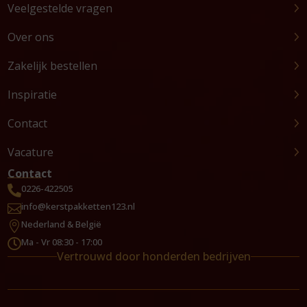
Veelgestelde vragen
Over ons
Zakelijk bestellen
Inspiratie
Contact
Vacature
Contact
0226-422505

info@kerstpakketten123.nl

Nederland & België

Ma - Vr 08:30 - 17:00

Vertrouwd door honderden bedrijven