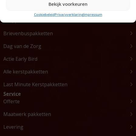
Bekijk voorkeuren
Luxe pakketten
Cookiebeleid
Privacyverklaring
Impressum
BBQ pakketten
Brievenbuspakketten
Dag van de Zorg
Actie Early Bird
Alle kerstpakketten
Last Minute Kerstpakketten
Service
Offerte
Maatwerk pakketten
Levering