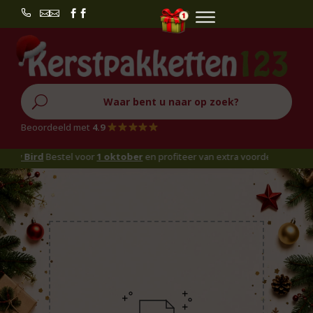


U
Beoordeeld met
4.9
rly Bird
Bestel voor
1 oktober
en profiteer van extra voordeel!