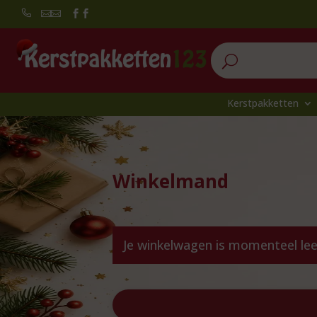


U
Kerstpakketten
Winkelmand
Je winkelwagen is momenteel lee