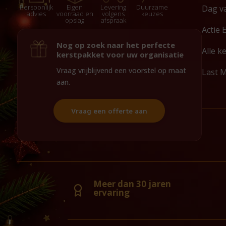
Persoonlijk
Eigen
Levering
Duurzame
Dag v
advies
voorraad en
volgens
keuzes
opslag
afspraak
Actie 
Nog op zoek naar het perfecte
Alle k
kerstpakket voor uw organisatie
Vraag vrijblijvend een voorstel op maat
Last 
aan.
Vraag een offerte aan
Meer dan 30 jaren
ervaring