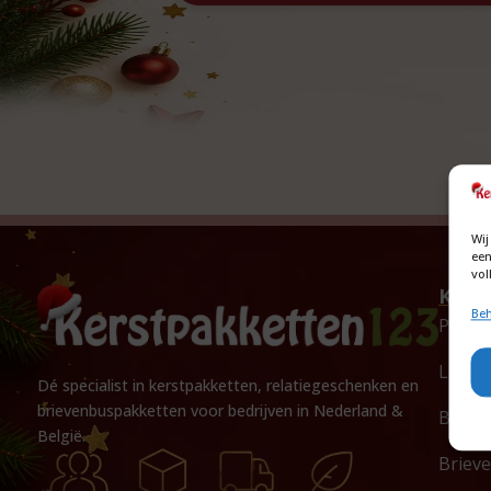
Wij
een
vol
Kers
Beh
Popul
Luxe 
Dé specialist in kerstpakketten, relatiegeschenken en
brievenbuspakketten voor bedrijven in Nederland &
BBQ p
België.
Briev