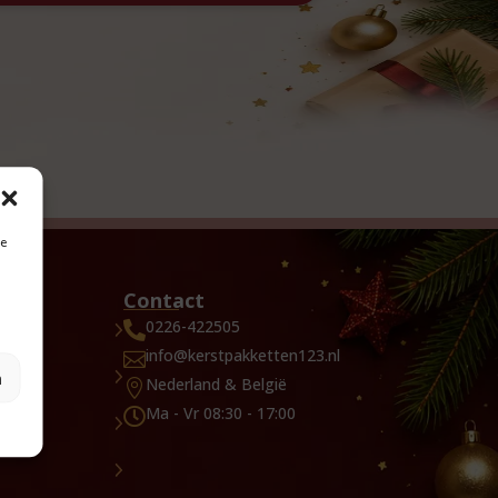
je
Contact
0226-422505

info@kerstpakketten123.nl

n
Nederland & België

Ma - Vr 08:30 - 17:00
