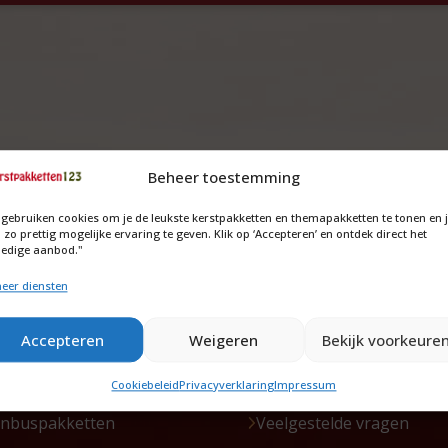
Beheer toestemming
 gebruiken cookies om je de leukste kerstpakketten en themapakketten te tonen en 
 zo prettig mogelijke ervaring te geven. Klik op ‘Accepteren’ en ontdek direct het
ledige aanbod."
tpakketten
Service
eer diensten
aire pakketten
Offerte
pakketten
Maatwerk pakketten
Accepteren
Weigeren
Bekijk voorkeure
akketten
Levering
Cookiebeleid
Privacyverklaring
Impressum
enbuspakketten
Veelgestelde vragen