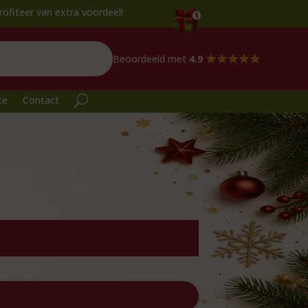
eer van extra voordeel!
Beoordeeld met
4.9
te
Contact