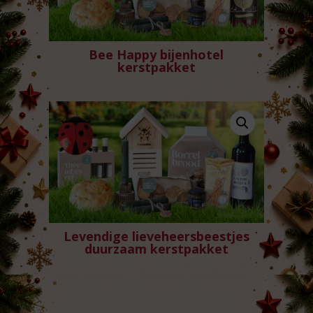
Bee Happy bijenhotel
kerstpakket
Levendige lieveheersbeestjes
duurzaam kerstpakket