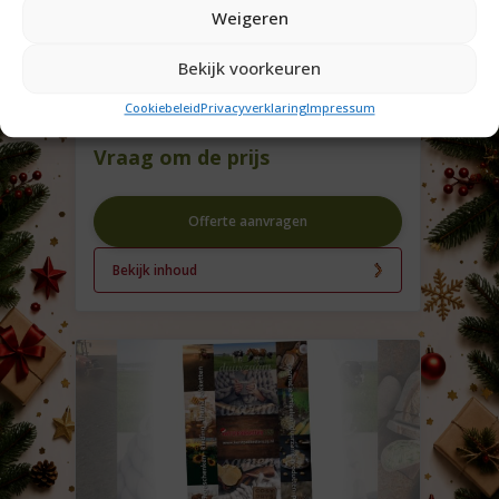
Weigeren
Bekijk voorkeuren
Kerstpakket vrolijk
Cookiebeleid
Privacyverklaring
Impressum
vogelparadijs
Vraag om de prijs
Offerte aanvragen
Bekijk inhoud