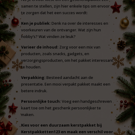
samen te stellen, zijn hier enkele tips om ervoor
te zorgen dat het een succes wordt:
Ken je publiek:
Denk na over de interesses en
voorkeuren van de ontvanger. Wat zijn hun
hobby’s? Wat vinden ze leuk?
Varieer de inhoud:
Zorg voor een mix van
producten, zoals snacks, gadgets, en
verzorgingsproducten, om het pakket interessant
te houden.
Verpakking:
Besteed aandacht aan de
presentatie. Een mooi verpakt pakket maakt een
betere indruk.
Persoonlijke touch:
Voeg een handgeschreven
kaart toe om het geschenk persoonlijker te
maken.
Kies voor een duurzaam kerstpakket bij
Kerstpakketten123 en maak een verschil voor