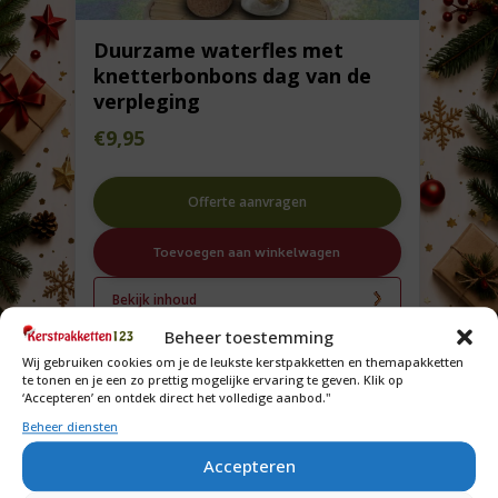
Duurzame waterfles met
knetterbonbons dag van de
verpleging
€
9,95
Offerte aanvragen
Toevoegen aan winkelwagen
Bekijk inhoud
Beheer toestemming
Wij gebruiken cookies om je de leukste kerstpakketten en themapakketten
te tonen en je een zo prettig mogelijke ervaring te geven. Klik op
‘Accepteren’ en ontdek direct het volledige aanbod."
Beheer diensten
Accepteren