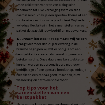
Onze pakketten variëren van biologische
foodboxen tot luxe verzorgingssets en alles
daartussenin. Zoek je een specifiek thema of een
combinatie van duurzame producten? Wij bieden
volledige flexibiliteit in het samenstellen van een
pakket dat past bij jouw bedrijf en medewerkers.
Duurzaam kerstpakket op maat? Wij helpen
graag!
Met meer dan 25 jaar ervaring in de
branche begrijpen wij wat er nodig is om een
kerstpakket te creëren dat zowel origineel als
betekenisvol is. Onze duurzame kerstpakketten
kunnen worden gepersonaliseerd met jouw
bedrijfslogo of een speciale boodschap, zodat je
niet alleen een cadeau geeft, maar ook jouw
waardering en betrokkenheid toont.
Top tips voor het
samenstellen van een
kerstpakket
Als je ervoor kiest om een geschenkpakket zelf