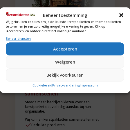
Beheer toestemming
Wij gebruiken cookies om je de leukste kerstpakketten en themapakketten
te tonen en je een zo prettig mogelijke ervaring te geven. Klik op
‘Accepteren’ en ontdek direct het volledige aanbod."
Beheer diensten
Accepteren
Weigeren
Bekijk voorkeuren
Cookiebeleid
Privacyverklaring
Impressum
Kerstpakket op maat laten
samenstellen
Steeds meer bedrijven kiezen voor een
kerstpakket dat volledig aansluit bij hun
organisatie.
Wij kunnen kerstpakketten samenstellen met:
Bedrukte producten