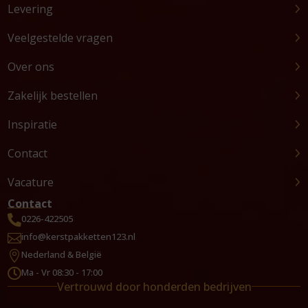
Levering
Veelgestelde vragen
Over ons
Zakelijk bestellen
Inspiratie
Contact
Vacature
Contact
0226-422505

info@kerstpakketten123.nl

Nederland & België

Ma - Vr 08:30 - 17:00

Vertrouwd door honderden bedrijven