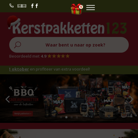


U
Beoordeeld met
4.9
r
en profiteer van extra voordeel!