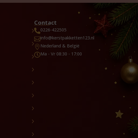
Contact
0226-422505

info@kerstpakketten123.nl

Nederland & België

Ma - Vr 08:30 - 17:00
