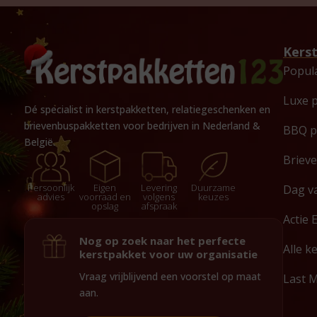
Kers
Popul
Luxe 
Dé specialist in kerstpakketten, relatiegeschenken en
brievenbuspakketten voor bedrijven in Nederland &
BBQ p
België.
Briev
Persoonlijk
Eigen
Levering
Duurzame
Dag v
advies
voorraad en
volgens
keuzes
opslag
afspraak
Actie 
Nog op zoek naar het perfecte
Alle k
kerstpakket voor uw organisatie
Vraag vrijblijvend een voorstel op maat
Last 
aan.