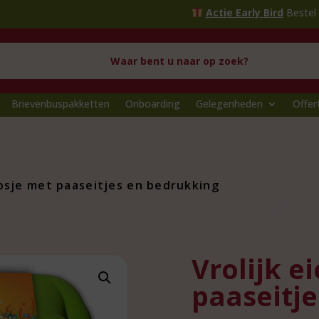
Actie Early Bird
Bestel voor
1 oktob
Brievenbuspakketten
Onboarding
Gelegenheden
Offer
oosje met paaseitjes en bedrukking
Vrolijk e
paaseitj