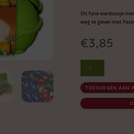
Dit fijne eierdoosje me
weg te geven met Pase
€
3,85
Vrolijk
eierdoosje
met
paaseitjes
TOEVOEGEN AAN 
en
bedrukking
O
aantal