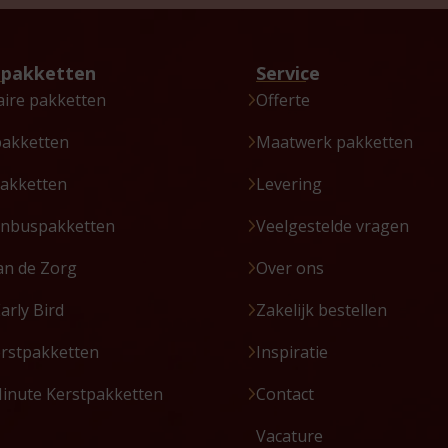
tpakketten
Service
aire pakketten
Offerte
pakketten
Maatwerk pakketten
akketten
Levering
enbuspakketten
Veelgestelde vragen
an de Zorg
Over ons
Early Bird
Zakelijk bestellen
erstpakketten
Inspiratie
Minute Kerstpakketten
Contact
Vacature