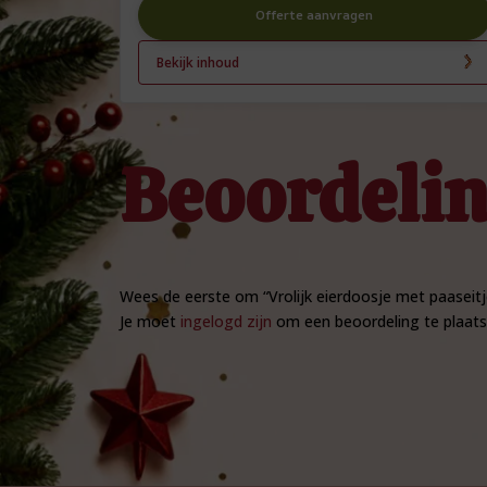
Offerte aanvragen
Bekijk inhoud
Beoordeli
Wees de eerste om “Vrolijk eierdoosje met paaseit
Je moet
ingelogd zijn
om een beoordeling te plaats