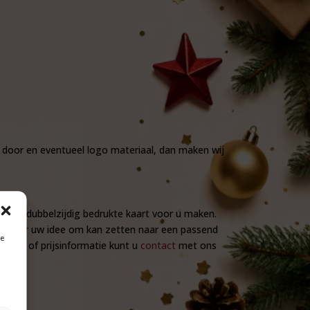
n door en eventueel logo materiaal, dan maken wij
f een dubbelzijdig bedrukte kaart voor u maken.
e DTP-er uw idee om kan zetten naar een passend
je
aart of prijsinformatie kunt u
contact
met ons