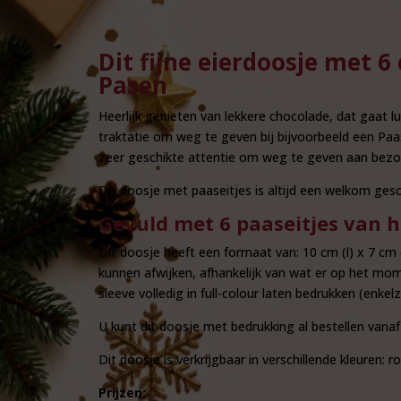
Dit fijne eierdoosje met 
Pasen
Heerlijk genieten van lekkere chocolade, dat gaat l
traktatie om weg te geven bij bijvoorbeeld een Paa
zeer geschikte attentie om weg te geven aan bezo
Dit doosje met paaseitjes is altijd een welkom ge
Gevuld met 6 paaseitjes van h
Dit doosje heeft een formaat van: 10 cm (l) x 7 cm (
kunnen afwijken, afhankelijk van wat er op het mom
sleeve volledig in full-colour laten bedrukken (enkel
U kunt dit doosje met bedrukking al bestellen vanaf
Dit doosje is verkrijgbaar in verschillende kleuren: 
Prijzen: