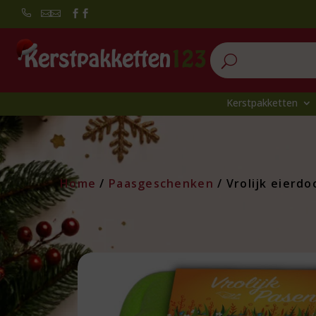


U
Kerstpakketten
Home
/
Paasgeschenken
/ Vrolijk eierd