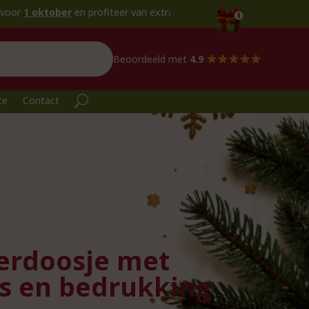
er
en profiteer van extra voordeel!
Beoordeeld met
4.9
te
Contact
ierdoosje met
es en bedrukking