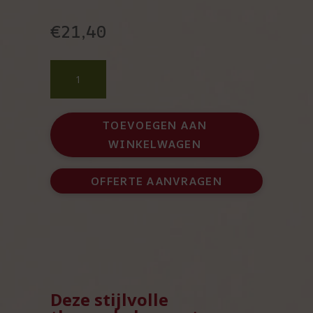
€
21,40
Paasgeschenk
thermobeker
met
heerlijke
TOEVOEGEN AAN
paaseitjes
WINKELWAGEN
aantal
OFFERTE AANVRAGEN
Deze stijlvolle