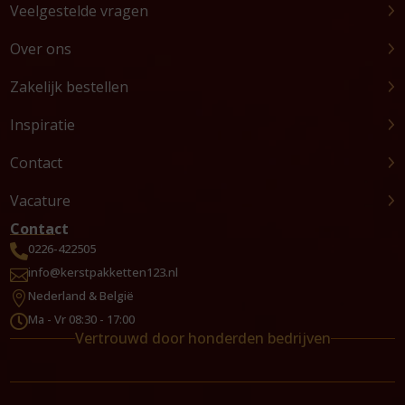
Veelgestelde vragen
Over ons
Zakelijk bestellen
Inspiratie
Contact
Vacature
Contact
0226-422505

info@kerstpakketten123.nl

Nederland & België

Ma - Vr 08:30 - 17:00

Vertrouwd door honderden bedrijven