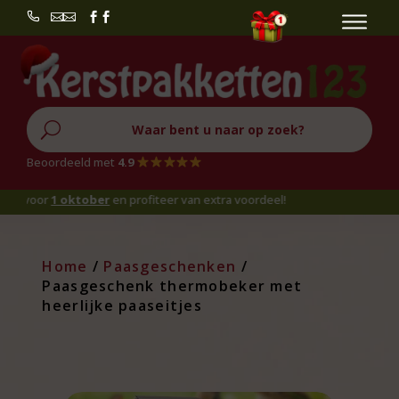


U
Beoordeeld met
4.9
oor
1 oktober
en profiteer van extra voordeel!
Home
/
Paasgeschenken
/
Paasgeschenk thermobeker met
heerlijke paaseitjes