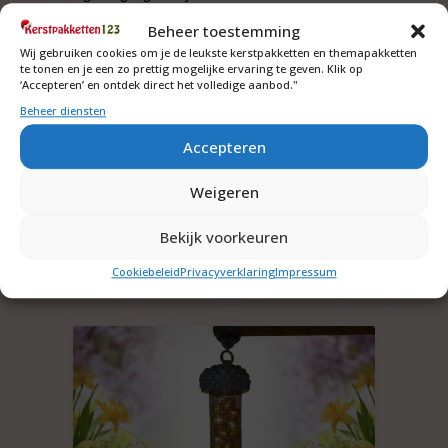
relatiegeschenken assortiment te bekijken. Wij
Beheer toestemming
vinden het fantastisch om een mooi pakket
Wij gebruiken cookies om je de leukste kerstpakketten en themapakketten
samen te stellen, dus als je zelf nog geen ideeën
te tonen en je een zo prettig mogelijke ervaring te geven. Klik op
hebt dan helpen we graag om samen een
‘Accepteren’ en ontdek direct het volledige aanbod."
passend pakket samen te stellen.
Beheer diensten
Vraag ons naar de mogelijkheden.
Accepteren
Weigeren
Bekijk voorkeuren
Cookiebeleid
Privacyverklaring
Impressum