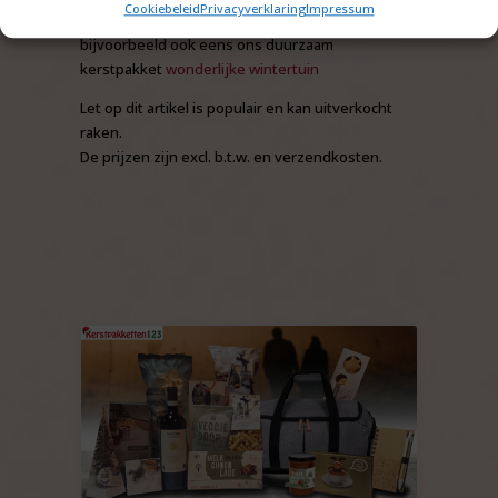
Cookiebeleid
Privacyverklaring
Impressum
Voor meer duurzame inspiratie, bekijk
bijvoorbeeld ook eens ons duurzaam
kerstpakket
wonderlijke wintertuin
Let op dit artikel is populair en kan uitverkocht
raken.
De prijzen zijn excl. b.t.w. en verzendkosten.