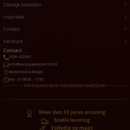
Zakelijk bestellen
Inspiratie
Contact
Vacature
Contact
0226-422505

info@kerstpakketten123.nl

Nederland & België

Ma - Vr 08:30 - 17:00

Vertrouwd door honderden bedrijven
Meer dan 30 jaren ervaring
Snelle levering
Volledig op maat