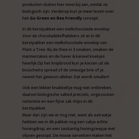
producten sluiten hier mooi bij aan, omdat ze
biologisch zijn. Verderop kun je meer lezen over
het
Go Green en Bee Friendly
concept.
In dit kerstpakket een melkchocolade envelop
Voor de chocoladeliefhebbers zit er in dit
kerstpakket een melkchocolade envelop van
Plant a Tree. Bij de thee in 3 smaken, smaken de
marmercakes en de haver & kaneel koekjes
heerlijk.Op het knipbrood kun je kiezen uit de
bruschetta spread of de smeuïge brie of je
neemt het gewoon allebei. Dat wordt smullen!
Ook een lekker knabbeltje mag niet ontbreken,
daarom biologische salted pretzels, ongezouten
notenmix en een fijne zak chips in dit
kerstpakket.
Maar dan zijn we er nog niet, want als extraatje
hebben we in dit pakket nog een zakje echte
honingdrop, en een zeskantig honingzeepje met
olijven gestopt. De mooie servetten maken het