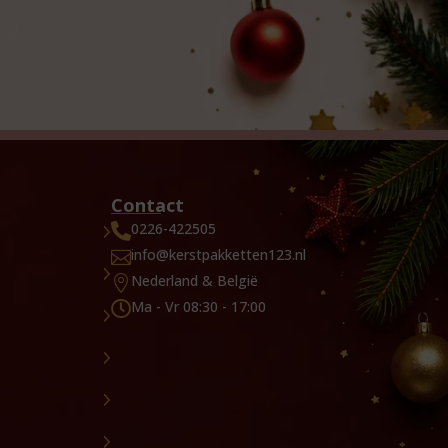
Contact
0226-422505

info@kerstpakketten123.nl

Nederland & België

Ma - Vr 08:30 - 17:00
