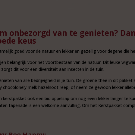
m onbezorgd van te genieten? Dan 
oede keus
melijk goed voor de natuur en lekker en gezellig voor degene die het
en belangrijk voor het voortbestaan van de natuur. Dit leuke wigwa
gt dit voor een diversiteit aan insecten in de tuin.
enieten van alle bedrijvigheid in je tuin. De groene thee in dit pakket
ony chocolonely melk hazelnoot reep, of neem ze gewoon lekker allebe
m kerstpakket ook een bio appelsap om nog even lekker langer te ku
aten tapenade is een welkome aanvulling. Om het Kerstpakket compl
ry Bee Happy: