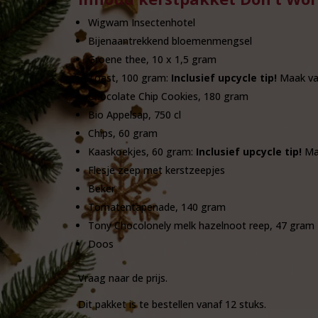
Wigwam Insectenhotel
Bijenaantrekkend bloemenmengsel
Groene thee, 10 x 1,5 gram
Toast, 100 gram:
Inclusief upcycle tip!
Maak van
Chocolate Chip Cookies, 180 gram
Bio Appelsap, 750 cl
Chips, 60 gram
Kaaskoekjes, 60 gram:
Inclusief upcycle tip!
Maa
Flesje zeep met kerstzeepjes
Beker
Tomatentapenade, 140 gram
Tony Chocolonely melk hazelnoot reep, 47 gram
Doos
Vraag naar de prijs.
Dit pakket is te bestellen vanaf 12 stuks.