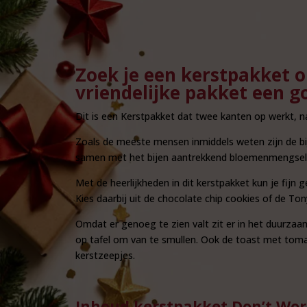
Zoek je een kerstpakket o
vriendelijke pakket een g
Dit is een Kerstpakket dat twee kanten op werkt, na
Zoals de meeste mensen inmiddels weten zijn de bij
samen met het bijen aantrekkend bloemenmengsel zor
Met de heerlijkheden in dit kerstpakket kun je fijn g
Kies daarbij uit de chocolate chip cookies of de T
Omdat er genoeg te zien valt zit er in het duurzaa
op tafel om van te smullen. Ook de toast met tom
kerstzeepjes.
Inhoud kerstpakket Don’t Wor