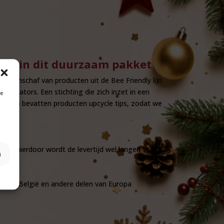
ten in dit duurzaam pakket
de aanschaf van producten uit de Bee Friendly lijn
llinators. Een stichting die zich inzet in een
je
en, én bevatten producten upcycle tips, zodat we
 op: hierdoor wordt de levertijd wel langer! Vraag
n
n of in België en andere delen van Europa