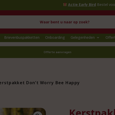
Actie Early Bird
Bestel voor
1 oktober
en pr
Brievenbuspakketten
Onboarding
Gelegenheden
Offer
Offerte aanvragen
erstpakket Don’t Worry Bee Happy
Kerstpak