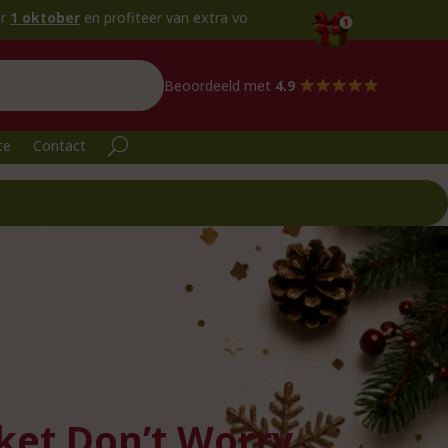
ofiteer van extra voordeel!
Beoordeeld met
4.9
te
Contact
ket Don’t Worry