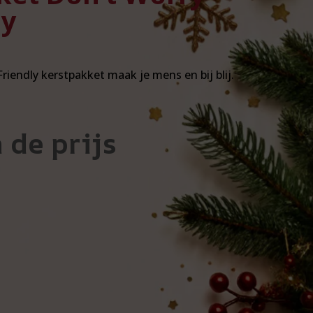
py
iendly kerstpakket maak je mens en bij blij.
 de prijs