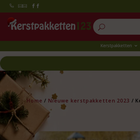


U
Kerstpakketten
Home
/
Nieuwe kerstpakketten 2023
/ K