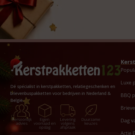
Kers
Popul
Luxe 
Dé specialist in kerstpakketten, relatiegeschenken en
brievenbuspakketten voor bedrijven in Nederland &
BBQ p
België.
Briev
Persoonlijk
Eigen
Levering
Duurzame
Dag v
advies
voorraad en
volgens
keuzes
opslag
afspraak
Actie 