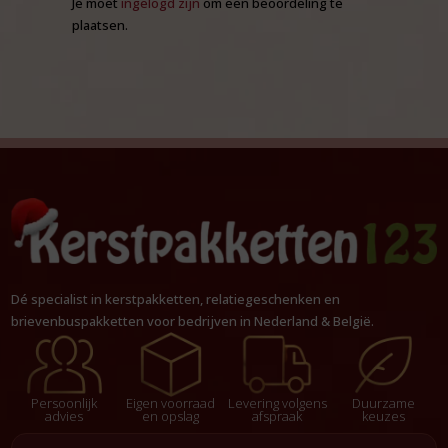
Je moet
ingelogd zijn
om een beoordeling te
plaatsen.
Dé specialist in kerstpakketten, relatiegeschenken en
brievenbuspakketten voor bedrijven in Nederland & België.
Persoonlijk
Eigen voorraad
Levering volgens
Duurzame
advies
en opslag
afspraak
keuzes