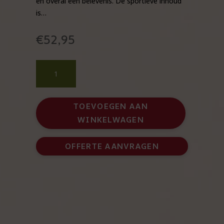
en overal een belevenis. De sportieve inhoud
is…
€
52,95
Fit
is
fun
fitness
TOEVOEGEN AAN
kerstpakket
WINKELWAGEN
aantal
OFFERTE AANVRAGEN