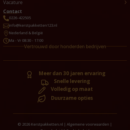
Vacature
Contact
0226-422505

info@kerstpakketten123.nl

Nederland & België

Ma - Vr 08:30 - 17:00

Vertrouwd door honderden bedrijven
Meer dan 30 jaren ervaring
Snelle levering
Volledig op maat
Duurzame opties
© 2026 Kerstpakketten.nl |
Algemene voorwaarden
|