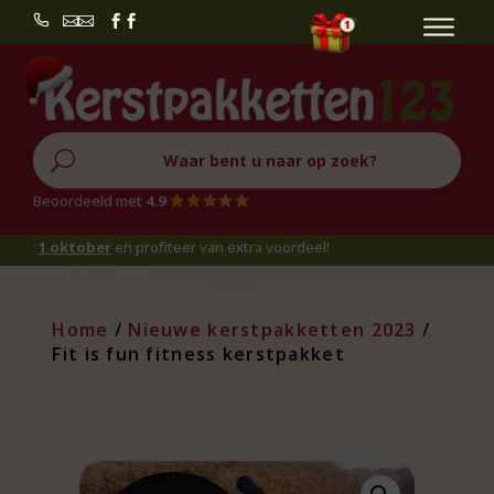


U
Beoordeeld met
4.9
oktober
en profiteer van extra voordeel!
Home
/
Nieuwe kerstpakketten 2023
/
Fit is fun fitness kerstpakket