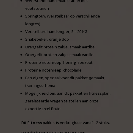
Weerstandsband multi station met
voetsteunen
Springtouw (verstelbaar op verschillende
lengtes)
Verstelbare handknijper, 5 – 20 KG
Shakebeker, oranje dop
Orangefit protein zakje, smaak aardbei
Orangefit protein zakje, smaak vanille
Proteine notenreep, honing-zeezout
Proteine notenreep, chocolade
Een eigen, speciaal voor dit pakket gemaakt,
trainingsschema
Mogelijkheid om, aan dit pakket en fitnessplan,
gerelateerde vragen te stellen aan onze
expert Marcel Bruin.
Dit
Fitness
pakket is verkrijgbaar vanaf 12 stuks.
De prijs komt op € 52,95 per pakket.