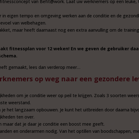
 fitnessconcept van Befit@work. Laat uw werknemers op een leuke, 
in eigen tempo en omgeving werken aan de conditie en de gezondhe
gevoel van welbehagen.
akket, maar heeft daarnaast nog een extra aanvulling om de trainin
kt fitnessplan voor 12 weken! En we geven de gebruiker daa
sschema.
 heeft gemaakt, lees dan verderop meer…
erknemers op weg naar een gezondere lev
ijkheden om je conditie weer op peil te krijgen. Zoals 3 soorten w
nste weerstand.
je het langzaam opbouwen. Je kunt het uitbreiden door daarna bijv
kheden ten over.
 maar dat je daar je conditie een boost mee geeft.
 handen en onderarmen nodig. Van het optillen van boodschappen, me