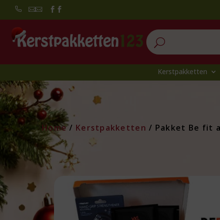


U
Kerstpakketten
Home
/
Kerstpakketten
/ Pakket Be fit 