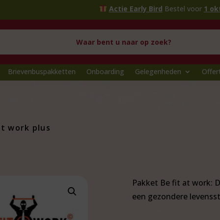
Actie Early Bird
Bestel voor
1 oktober
en prof
Brievenbuspakketten
Onboarding
Gelegenheden
Offer
at work plus
Pakket Be fit at work: 
een gezondere levenssti