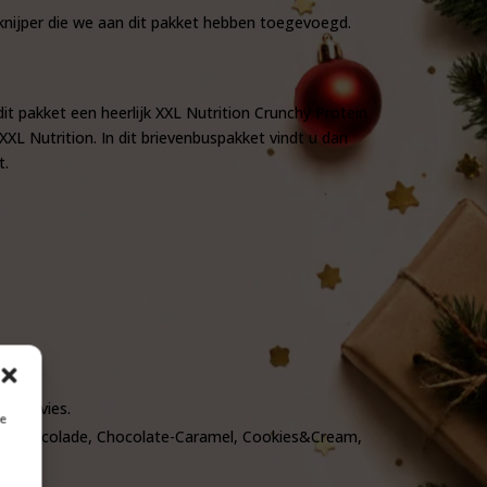
knijper die we aan dit pakket hebben toegevoegd.
 pakket een heerlijk XXL Nutrition Crunchy Protein
L Nutrition. In dit brievenbuspakket vindt u dan
t.
ingsadvies.
je
: Chocolade, Chocolate-Caramel, Cookies&Cream,