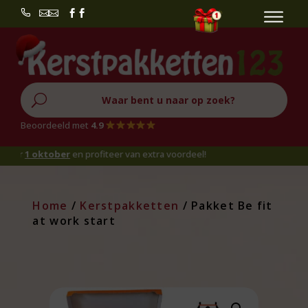


U
Beoordeeld met
4.9
 oktober
en profiteer van extra voordeel!
Home
/
Kerstpakketten
/ Pakket Be fit
at work start