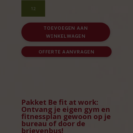
Pakket
Be
fit
at
TOEVOEGEN AAN
work
WINKELWAGEN
start
aantal
OFFERTE AANVRAGEN
Pakket Be fit at work:
Ontvang je eigen gym en
fitnessplan gewoon op je
bureau of door de
brievenbus!