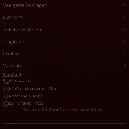
Veelgestelde vragen
Over ons
Zakelijk bestellen
Inspiratie
Contact
Vacature
Contact
0226-422505

info@kerstpakketten123.nl

Nederland & België

Ma - Vr 08:30 - 17:00

Vertrouwd door honderden bedrijven