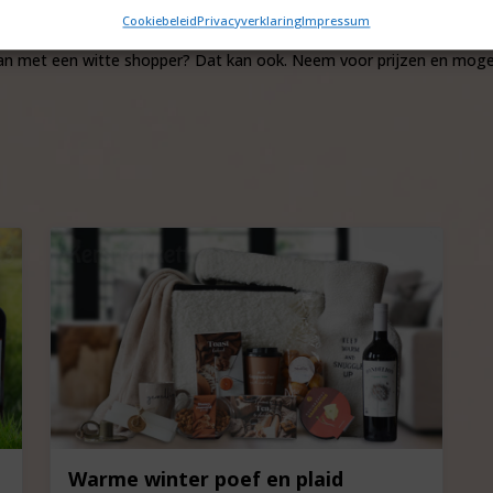
Cookiebeleid
Privacyverklaring
Impressum
dan met een witte shopper? Dat kan ook. Neem voor prijzen en mog
Warme winter poef en plaid