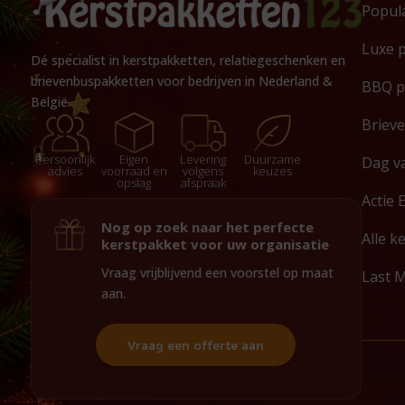
Popul
Luxe 
Dé specialist in kerstpakketten, relatiegeschenken en
brievenbuspakketten voor bedrijven in Nederland &
BBQ p
België.
Briev
Persoonlijk
Eigen
Levering
Duurzame
Dag v
advies
voorraad en
volgens
keuzes
opslag
afspraak
Actie 
Nog op zoek naar het perfecte
Alle k
kerstpakket voor uw organisatie
Vraag vrijblijvend een voorstel op maat
Last 
aan.
Vraag een offerte aan