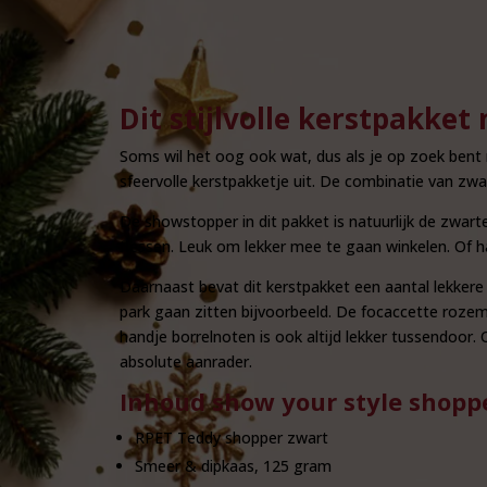
Dit stijlvolle kerstpakket
Soms wil het oog ook wat, dus als je op zoek bent n
sfeervolle kerstpakketje uit. De combinatie van zwa
De showstopper in dit pakket is natuurlijk de zwar
flessen. Leuk om lekker mee te gaan winkelen. Of h
Daarnaast bevat dit kerstpakket een aantal lekkere
park gaan zitten bijvoorbeeld. De focaccette rozem
handje borrelnoten is ook altijd lekker tussendoor.
absolute aanrader.
Inhoud show your style shopp
RPET Teddy shopper zwart
Smeer & dipkaas, 125 gram