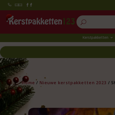


U
Kerstpakketten
Home
/
Nieuwe kerstpakketten 2023
/ S