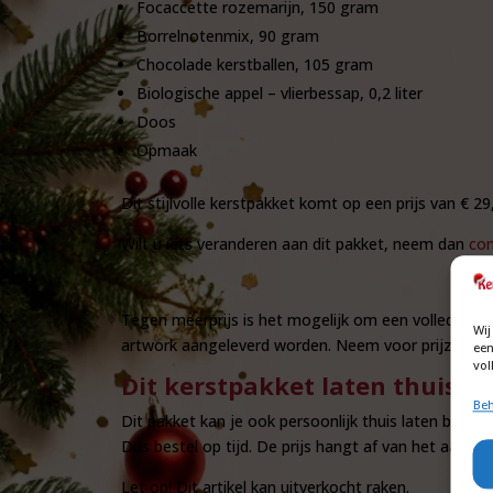
Focaccette rozemarijn, 150 gram
Borrelnotenmix, 90 gram
Chocolade kerstballen, 105 gram
Biologische appel – vlierbessap, 0,2 liter
Doos
Opmaak
Dit stijlvolle kerstpakket komt op een prijs van € 29
Wilt u iets veranderen aan dit pakket, neem dan
con
Tegen meerprijs is het mogelijk om een volledig ge
Wij
artwork aangeleverd worden. Neem voor prijzen e
een
vol
Dit kerstpakket laten thuisb
Beh
Dit pakket kan je ook persoonlijk thuis laten bezorg
Dus bestel op tijd. De prijs hangt af van het aantal
Let op! Dit artikel kan uitverkocht raken.