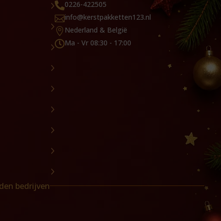
0226-422505

info@kerstpakketten123.nl

Nederland & België

Ma - Vr 08:30 - 17:00

den bedrijven