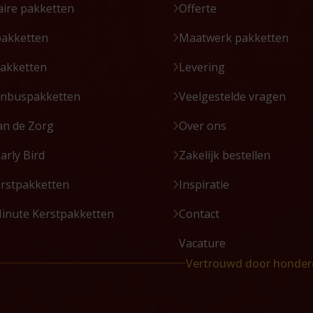
aire pakketten
Offerte
pakketten
Maatwerk pakketten
akketten
Levering
enbuspakketten
Veelgestelde vragen
an de Zorg
Over ons
Early Bird
Zakelijk bestellen
erstpakketten
Inspiratie
Minute Kerstpakketten
Contact
Vacature
Vertrouwd door honder