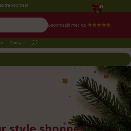
eel!
Beoordeeld met
4.9
te
Contact
r style shopper