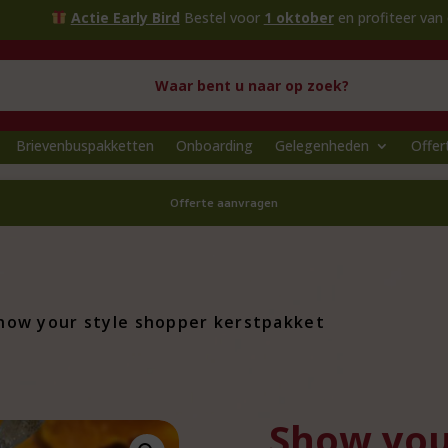
Actie Early Bird
Bestel voor
1 oktober
en profiteer van extra voord
Brievenbuspakketten
Onboarding
Gelegenheden
Offer
Offerte aanvragen
how your style shopper kerstpakket
Show you