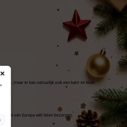
erpen, maar er kan natuurlijk ook een kant en klaar
je
!
re delen van Europa wilt laten bezorgen.
n