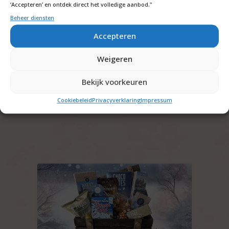
uitverkocht raken.
‘Accepteren’ en ontdek direct het volledige aanbod."
Beheer diensten
Wij leveren al meer dan 30 jaar pakketten in
Nederland, België en sinds kort ook in Duitsland.
Accepteren
Let op! Artikelen kunnen uitverkocht raken.
Weigeren
De prijzen zijn exclusief btw en inclusief
bezorging op 1 adres in Nederland (begane
Bekijk voorkeuren
grond)
Cookiebeleid
Privacyverklaring
Impressum