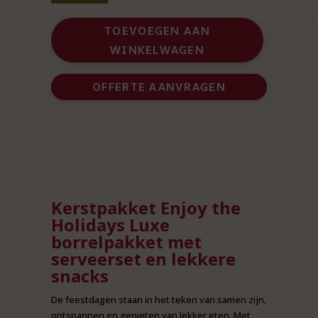
the
Holidays
TOEVOEGEN AAN
Luxe
WINKELWAGEN
borrelpakket
met
serveerset
OFFERTE AANVRAGEN
aantal
Kerstpakket Enjoy the
Holidays Luxe
borrelpakket met
serveerset en lekkere
snacks
De feestdagen staan in het teken van samen zijn,
ontspannen en genieten van lekker eten. Met