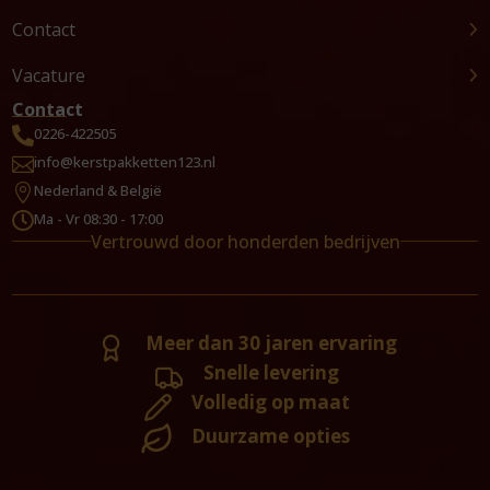
Contact
Vacature
Contact
0226-422505

info@kerstpakketten123.nl

Nederland & België

Ma - Vr 08:30 - 17:00

Vertrouwd door honderden bedrijven
Meer dan 30 jaren ervaring
Snelle levering
Volledig op maat
Duurzame opties