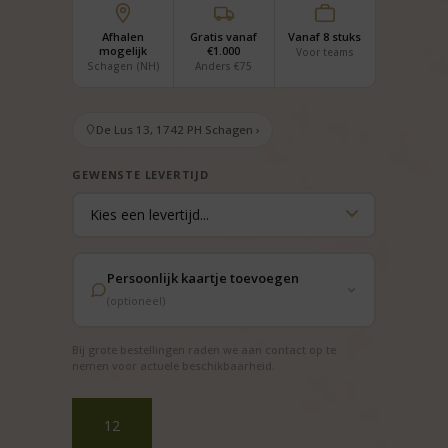
Afhalen
Gratis vanaf
Vanaf 8 stuks
mogelijk
€1.000
Voor teams
Schagen (NH)
Anders €75
De Lus 13, 1742 PH Schagen ›
GEWENSTE LEVERTIJD
Persoonlijk kaartje toevoegen
(optioneel)
Bij grote bestellingen raden we aan contact op te
nemen voor actuele beschikbaarheid.
Kerstpakket
Enjoy