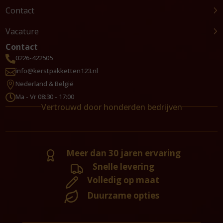
Contact
Vacature
Contact
0226-422505

info@kerstpakketten123.nl

Nederland & België

Ma - Vr 08:30 - 17:00

Vertrouwd door honderden bedrijven
Meer dan 30 jaren ervaring
Snelle levering
Volledig op maat
Duurzame opties