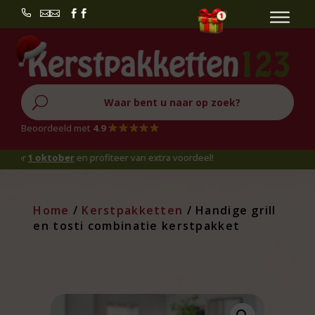


U
Beoordeeld met
4.9
 oktober
en profiteer van extra voordeel!
Home
/
Kerstpakketten
/ Handige grill
en tosti combinatie kerstpakket