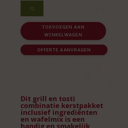
Handige
grill
en
tosti
TOEVOEGEN AAN
combinatie
WINKELWAGEN
kerstpakket
aantal
OFFERTE AANVRAGEN
Dit grill en tosti
combinatie kerstpakket
inclusief ingrediënten
en wafelmix is een
handig en smakelijk