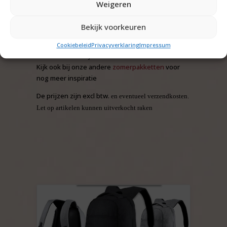
persoonlijke brief of kaart erbij
Weigeren
Vraag naar de mogelijkheden. Onze ontwerper
helpt u graag met een passend ontwerp.
Bekijk voorkeuren
Wilt u iets veranderen of toevoegen dat is
mogelijk, bv een alcoholvrij pakket of
Cookiebeleid
Privacyverklaring
Impressum
zonnebrand erbij neem
contact
met ons.
Kijk ook bij onze andere
zomerpakketten
voor
nog meer inspiratie
De prijzen zijn excl btw.
en eventueel verzendkosten.
Let op artikelen kunnen uitverkocht raken