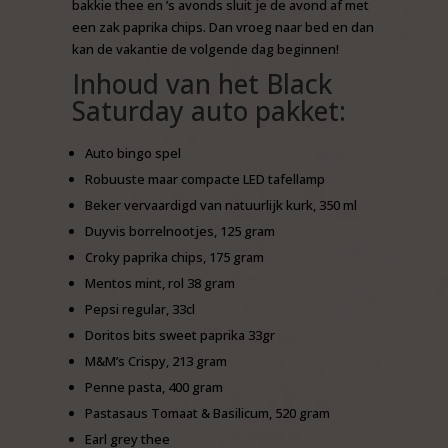
bakkie thee en ’s avonds sluit je de avond af met
een zak paprika chips. Dan vroeg naar bed en dan
kan de vakantie de volgende dag beginnen!
Inhoud van het Black
Saturday auto pakket:
Auto bingo spel
Robuuste maar compacte LED tafellamp
Beker vervaardigd van natuurlijk kurk, 350 ml
Duyvis borrelnootjes, 125 gram
Croky paprika chips, 175 gram
Mentos mint, rol 38 gram
Pepsi regular, 33cl
Doritos bits sweet paprika 33gr
M&M’s Crispy, 213 gram
Penne pasta, 400 gram
Pastasaus Tomaat & Basilicum, 520 gram
Earl grey thee