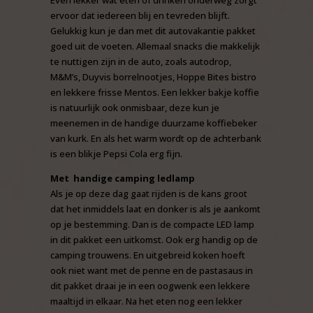
Even lekker wat eten of drinken onderweg zorgt
ervoor dat iedereen blij en tevreden blijft.
Gelukkig kun je dan met dit autovakantie pakket
goed uit de voeten. Allemaal snacks die makkelijk
te nuttigen zijn in de auto, zoals autodrop,
M&M’s, Duyvis borrelnootjes, Hoppe Bites bistro
en lekkere frisse Mentos. Een lekker bakje koffie
is natuurlijk ook onmisbaar, deze kun je
meenemen in de handige duurzame koffiebeker
van kurk. En als het warm wordt op de achterbank
is een blikje Pepsi Cola erg fijn.
Met handige camping ledlamp
Als je op deze dag gaat rijden is de kans groot
dat het inmiddels laat en donker is als je aankomt
op je bestemming. Dan is de compacte LED lamp
in dit pakket een uitkomst. Ook erg handig op de
camping trouwens. En uitgebreid koken hoeft
ook niet want met de penne en de pastasaus in
dit pakket draai je in een oogwenk een lekkere
maaltijd in elkaar. Na het eten nog een lekker