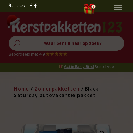


U
Beoordeeld met
4.9
Actie Early Bird
Bestel voor
1 oktober
en 
Home
/
Zomerpakketten
/ Black
Saturday autovakantie pakket