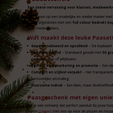
Een zoete verrassing voor klanten, medewerker
Vier Pasen op een smakelijke en unieke manier me
wordt afgesloten met een
full colour bedrukt ko
voor medewerkers.
Wat maakt deze leuke Paasatt
Gepersonaliseerd en opvallend
– De kopkaart w
Heerlijke inhoud
– Standaard gevuld met
50 gr
pepermuntjes of jellybeans.
Perfect voor marketing en promotie
– Een id
Compact en stijlvol verpakt
– Het transparante
persoonlijke uitstraling.
Duurzame indruk
– Een klein, maar doeltreffe
Paasgeschenk met eigen unie
Wil je een ontwerp dat perfect aansluit bij jouw h
Neem
contact
met ons op voor de prijzen en mogel