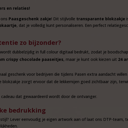
s en relaties!
t ons
Paasgeschenk zakje
! Dit stijlvolle
transparante blokzakje
i
pkaartje
, dat je volledig kunt personaliseren. Een perfect relatiege
entie zo bijzonder?
ordt dubbelzijdig in full colour digitaal bedrukt, zodat je boodschap
am crispy chocolade paaseitjes
, maar je kunt ook kiezen uit
24 a
eaal geschenk voor bedrijven die tijdens Pasen extra aandacht willen 
 blokzakje zorgt ervoor dat de lekkernijen goed zichtbaar zijn, terw
nd cadeau dat gewaardeerd wordt door de ontvanger.
ke bedrukking
uisstijl? Lever eenvoudig je eigen artwork aan of laat ons DTP-team,
ijkheden.