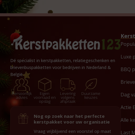
Kers
Popul
Luxe 
Dé specialist in kerstpakketten, relatiegeschenken en
brievenbuspakketten voor bedrijven in Nederland &
BBQ p
België.
Briev
Persoonlijk
Eigen
Levering
Duurzame
Dag v
advies
voorraad en
volgens
keuzes
opslag
afspraak
Actie 
Nog op zoek naar het perfecte
Alle k
kerstpakket voor uw organisatie
Vraag vrijblijvend een voorstel op maat
Last 