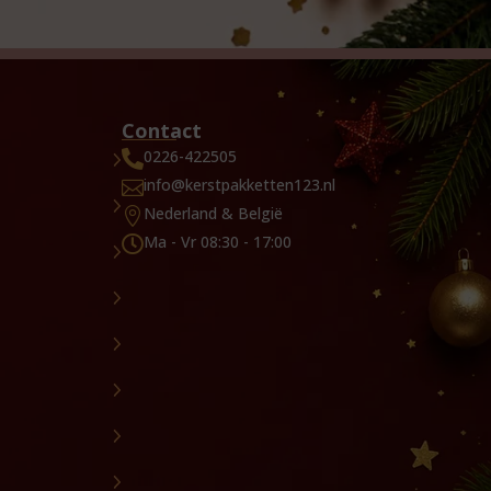
Contact
0226-422505

info@kerstpakketten123.nl

Nederland & België

Ma - Vr 08:30 - 17:00
