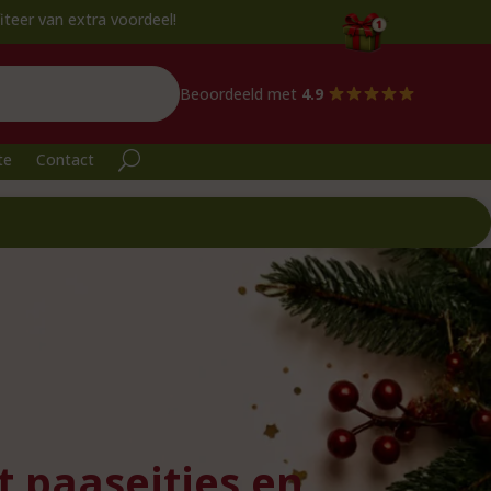
extra voordeel!
Beoordeeld met
4.9
te
Contact
 paaseitjes en