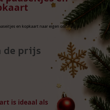
pkaart
aaseitjes en kopkaart naar eigen ontwerp is
 de prijs
rt is ideaal als