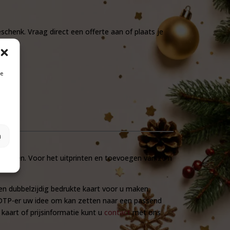
chenk. Vraag direct een offerte aan of plaats je
je
n
evoegen. Voor het uitprinten en toevoegen van zo’n
en dubbelzijdig bedrukte kaart voor u maken.
e DTP-er uw idee om kan zetten naar een passend
aart of prijsinformatie kunt u
contact
met ons