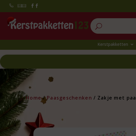


U
Kerstpakketten
Home
/
Paasgeschenken
/ Zakje met paa