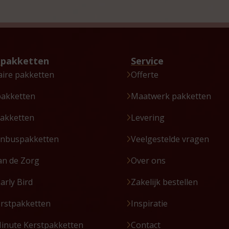
tpakketten
Service
aire pakketten
Offerte
pakketten
Maatwerk pakketten
akketten
Levering
enbuspakketten
Veelgestelde vragen
an de Zorg
Over ons
Early Bird
Zakelijk bestellen
erstpakketten
Inspiratie
Minute Kerstpakketten
Contact