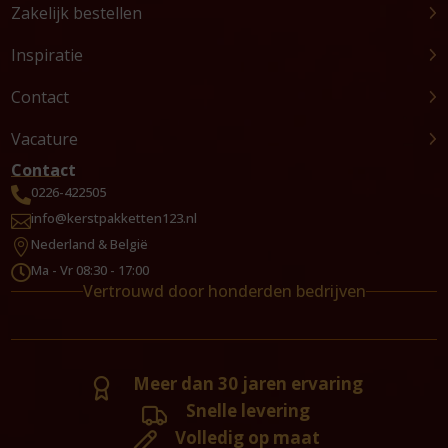
Zakelijk bestellen
Inspiratie
Contact
Vacature
Contact
0226-422505

info@kerstpakketten123.nl

Nederland & België

Ma - Vr 08:30 - 17:00

Vertrouwd door honderden bedrijven
Meer dan 30 jaren ervaring
Snelle levering
Volledig op maat