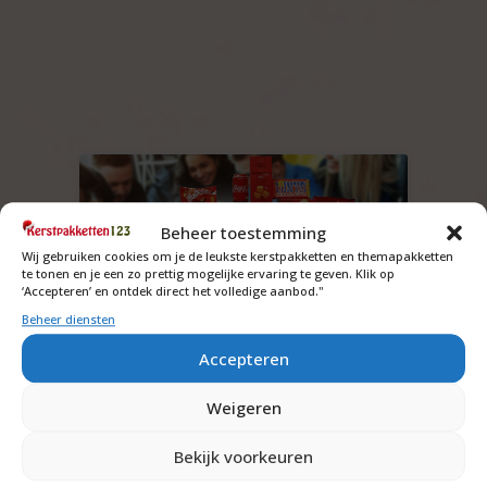
Beheer toestemming
Wij gebruiken cookies om je de leukste kerstpakketten en themapakketten
te tonen en je een zo prettig mogelijke ervaring te geven. Klik op
‘Accepteren’ en ontdek direct het volledige aanbod."
Beheer diensten
Accepteren
Familiepakket met Mindfuck
experimenten
Weigeren
Vraag om de prijs
Bekijk voorkeuren