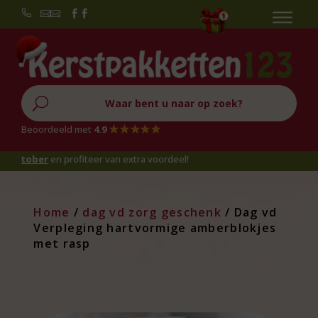


U
Beoordeeld met
4.9
r
en profiteer van extra voordeel!
Home
/
dag vd zorg geschenk
/ Dag vd
Verpleging hartvormige amberblokjes
met rasp