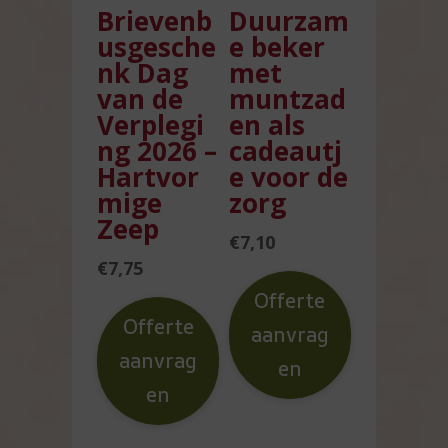
Brievenb
Duurzam
usgesche
e beker
nk Dag
met
van de
muntzad
Verplegi
en als
ng 2026 –
cadeautj
Hartvor
e voor de
mige
zorg
Zeep
€
7,10
€
7,75
Offerte
Offerte
aanvrag
aanvrag
en
en