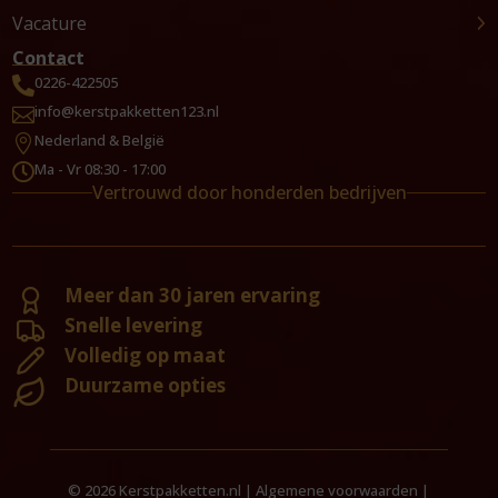
Vacature
Contact
0226-422505

info@kerstpakketten123.nl

Nederland & België

Ma - Vr 08:30 - 17:00

Vertrouwd door honderden bedrijven
Meer dan 30 jaren ervaring
Snelle levering
Volledig op maat
Duurzame opties
© 2026 Kerstpakketten.nl |
Algemene voorwaarden
|