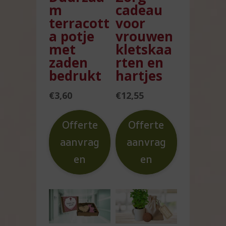
m
cadeau
terracott
voor
a potje
vrouwen
met
kletskaa
zaden
rten en
bedrukt
hartjes
€
3,60
€
12,55
Offerte
Offerte
aanvrag
aanvrag
en
en