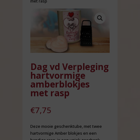
met rasp
Dag vd Verpleging
hartvormige
amberblokjes
met rasp
€
7,75
Deze mooie geschenktube, met twee
hartvormige Amber blokjes en een