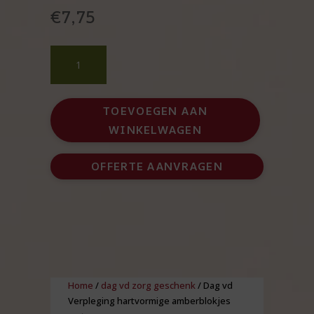
€
7,75
Dag
vd
Verpleging
hartvormige
TOEVOEGEN AAN
amberblokjes
WINKELWAGEN
met
rasp
aantal
OFFERTE AANVRAGEN
Home
/
dag vd zorg geschenk
/ Dag vd
Verpleging hartvormige amberblokjes