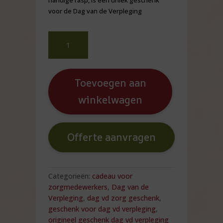
handige rasp, is een uniek geschenk
voor de Dag van de Verpleging
Dag
vd
Verpleging
hartvormige
amberblokjes
Toevoegen aan
met
winkelwagen
rasp
aantal
Offerte aanvragen
Categorieën:
cadeau voor
zorgmedewerkers
,
Dag van de
Verpleging
,
dag vd zorg geschenk
,
geschenk voor dag vd verpleging
,
origineel geschenk dag vd verpleging