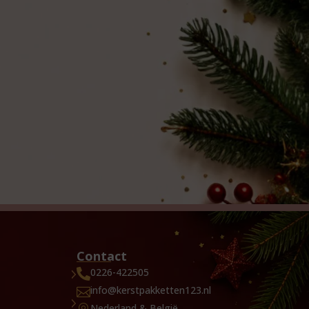
Contact
0226-422505

info@kerstpakketten123.nl

Nederland & België