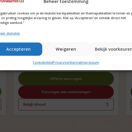
Beheer toestemming
 gebruiken cookies om je de leukste kerstpakketten en themapakketten te tonen en 
 zo prettig mogelijke ervaring te geven. Klik op ‘Accepteren’ en ontdek direct het
ledige aanbod."
eer diensten
Accepteren
Weigeren
Bekijk voorkeure
Antibacterieel paar handschoenen
€
3,35
Cookiebeleid
Privacyverklaring
Impressum
Offerte aanvragen
Toevoegen aan winkelwagen
Bekijk inhoud