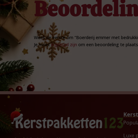
Beoordeli
Wees de eerste om “Boerderij emmer met bedrukki
Je moet
ingelogd zijn
om een beoordeling te plaats
Kers
Popul
Luxe 