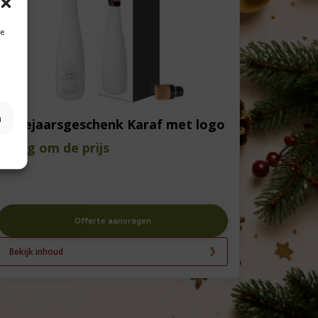
je
n
Eindejaarsgeschenk Karaf met logo
Vraag om de prijs
Offerte aanvragen
Bekijk inhoud