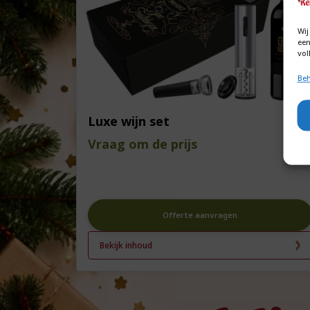
Wij
een
vol
Beh
Luxe wijn set
Vraag om de prijs
Offerte aanvragen
Bekijk inhoud