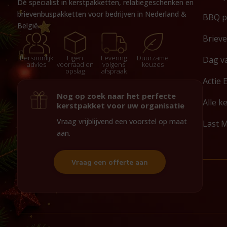
Dé specialist in kerstpakketten, relatiegeschenken en
brievenbuspakketten voor bedrijven in Nederland &
BBQ p
België.
Briev
Persoonlijk
Eigen
Levering
Duurzame
Dag v
advies
voorraad en
volgens
keuzes
opslag
afspraak
Actie 
Nog op zoek naar het perfecte
Alle k
kerstpakket voor uw organisatie
Vraag vrijblijvend een voorstel op maat
Last 
aan.
Vraag een offerte aan