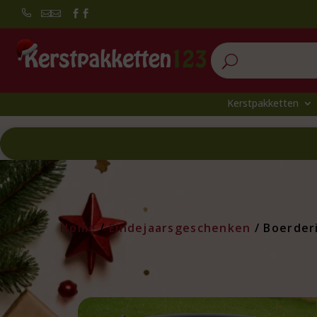


U
Kerstpakketten
Home
/
Eindejaarsgeschenken
/ Boerder