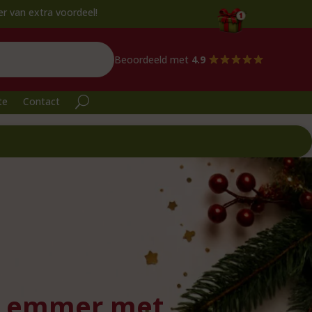
tra voordeel!
Beoordeeld met
4.9
te
Contact
j emmer met