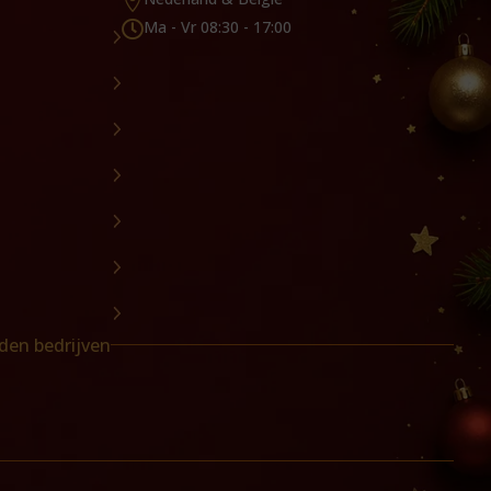

Ma - Vr 08:30 - 17:00

den bedrijven