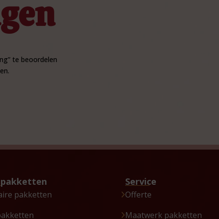
ngen
ng” te beoordelen
en.
tpakketten
Service
aire pakketten
Offerte
pakketten
Maatwerk pakketten