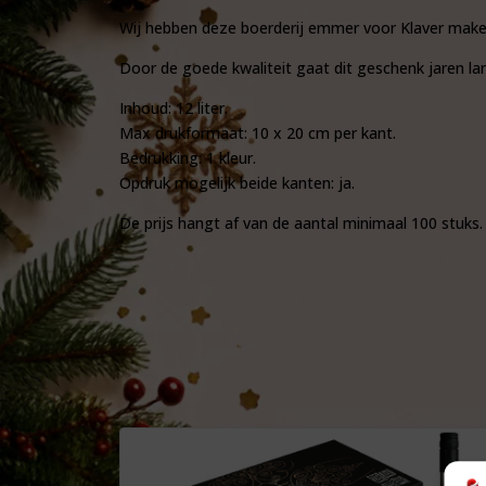
Wij hebben deze boerderij emmer voor Klaver make
Door de goede kwaliteit gaat dit geschenk jaren l
Inhoud: 12 liter.
Max drukformaat: 10 x 20 cm per kant.
Bedrukking: 1 kleur.
Opdruk mogelijk beide kanten: ja.
De prijs hangt af van de aantal minimaal 100 stuks.