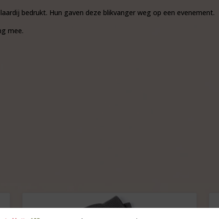
laardij bedrukt. Hun gaven deze blikvanger weg op een evenement.
ang mee.