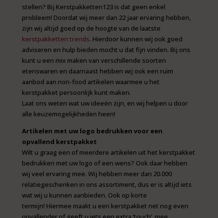
stellen? Bij Kerstpakketten123 is dat geen enkel
probleem! Doordat wij meer dan 22 jaar ervaring hebben,
zijn wij altijd goed op de hoogte van de laatste
kerstpakketten trends
. Hierdoor kunnen wij ook goed
adviseren en hulp bieden mocht u dat fijn vinden. Bij ons
kunt u een mix maken van verschillende soorten
etenswaren en daarnaast hebben wij ook een ruim
aanbod aan non-food artikelen waarmee u het
kerstpakket persoonlijk kunt maken.
Laat ons weten wat uw ideeën zijn, en wij helpen u door
alle keuzemogelijkheden heen!
Artikelen met uw logo bedrukken voor een
opvallend kerstpakket
Wilt u graag een of meerdere artikelen uit het kerstpakket
bedrukken met uw logo of een wens? Ook daar hebben
wij veel ervaring mee. Wij hebben meer dan 20.000
relatiegeschenken in ons assortiment, dus er is altijd iets
wat wij u kunnen aanbieden. Ook op korte
termijn! Hiermee maakt u een kerstpakket net nog even
opvallender of geeft u iets een extra ’touch’ mee.