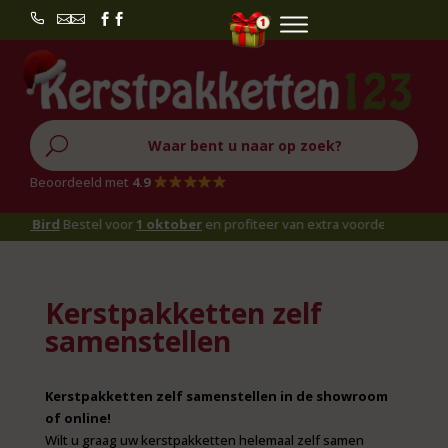


U
Beoordeeld met
4.9
y Bird
Bestel voor
1 oktober
en profiteer van extra voordeel!
Kerstpakketten zelf
samenstellen
Kerstpakketten zelf samenstellen in de showroom
of online!
Wilt u graag uw kerstpakketten helemaal zelf samen