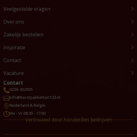
Veelgestelde vragen
Over ons
Zakelijk bestellen
Inspiratie
Contact
Vacature
Contact
0226-422505

info@kerstpakketten123.nl

Nederland & België

Ma - Vr 08:30 - 17:00

Vertrouwd door honderden bedrijven