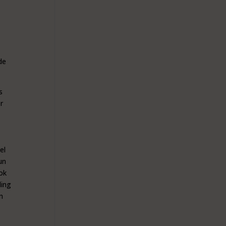
de
s
r
el
un
ok
ding
n