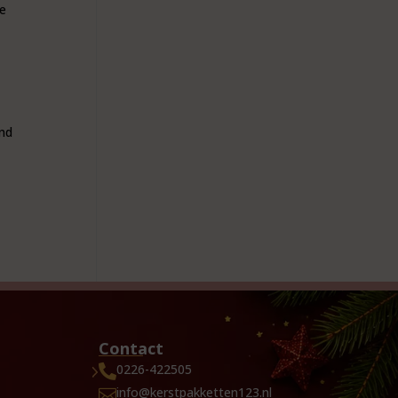
je
and
Contact
0226-422505

info@kerstpakketten123.nl
