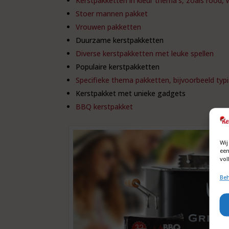
Kerstpakketten in kleur thema’s, zoals rood, 
Stoer mannen pakket
Vrouwen pakketten
Duurzame kerstpakketten
Diverse kerstpakketten met leuke spellen
Populaire kerstpakketten
Specifieke thema pakketten, bijvoorbeeld typ
Kerstpakket met unieke gadgets
BBQ kerstpakket
Wij
een
vol
Beh