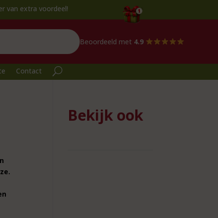
voordeel!
Beoordeeld met
4.9
te
Contact
Bekijk ook
en
ze.
en