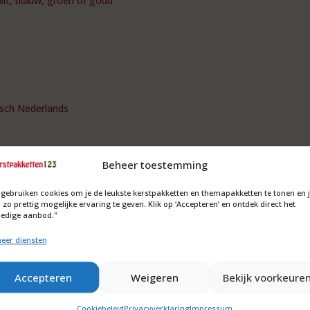
wit, blauw, groen of goud
isch Nederlands
Beheer toestemming
 gebruiken cookies om je de leukste kerstpakketten en themapakketten te tonen en 
 zo prettig mogelijke ervaring te geven. Klik op ‘Accepteren’ en ontdek direct het
ledige aanbod."
eer diensten
Accepteren
Weigeren
Bekijk voorkeure
Cookiebeleid
Privacyverklaring
Impressum