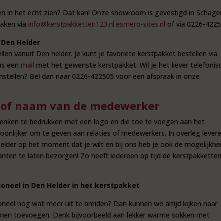
en in het echt zien? Dat kan! Onze showroom is gevestigd in Schage
maken via
info@kerstpakketten123.nl.esmero-sites.nl
of via 0226-4225
 Den Helder
len vanuit Den helder. Je kunt je favoriete kerstpakket bestellen via
ons een
mail
met het gewenste kerstpakket. Wil je het liever telefonis
nstellen? Bel dan naar 0226-422505 voor een afspraak in onze
 of naam van de medewerker
henken te bedrukken met een logo en die toe te voegen aan het
oonlijker om te geven aan relaties of medewerkers. In overleg lever
elder op het moment dat je wilt en bij ons heb je ook de mogelijkhe
lanten te laten bezorgen! Zo heeft iedereen op tijd de kerstpakketten
oneel in Den Helder in het kerstpakket
oneel nog wat meer uit te breiden? Dan kunnen we altijd kijken naar
nnen toevoegen. Denk bijvoorbeeld aan lekker warme sokken met