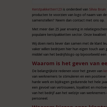
Kerstpakketten123
is onderdeel van
Silvia Brui
producten te voorzien van logo of naam van de 
samenstellen? Neem dan contact met ons op.
Met meer dan 25 jaar ervaring in relatiegesche
populaire kerstpakketten sector. Onze kwaliteit
Wij doen niets liever dan samen met de klant le
vaker willen bedrijven hier hun eigen touch aa
middel van het bedrijfslogo op bijvoorbeeld een 
Waarom is het geven van ee
De belangrijkste redenen voor het geven van
ke
van werknemers te stimuleren en een positiev
harde werk en bijdragen gedurende het hele ja
een gevoel van vertrouwen, loyaliteit en motive
van het bedrijf aan het welzijn van werknemers
personeel.
Waarom kiezen onze klante