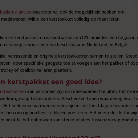
n Reclame-advies
waardoor wij ook de mogelijkheid hebben om
medewerker. Wilt u een kerstpakket volledig op maat laten
nken en kerstpakketten is kerstpakketten123 inmiddels een begrip in 
 en ervaring is voor iedereen beschikbaar in Nederland en België
.
uke, verrassende en originele kerstpakketten samen te stellen. Steed
n geven, door specifieke gadgets toe te voegen aan het pakket of doo
trolley of koelbox te laten plaatsen.
n kerstpakket een goed idee?
rstpakketten
aan personeel zijn om dankbaarheid te uiten, het more
e werkomgeving te bevorderen. Geschenken tonen waardering voor h
ar. Het herkennen van werknemers tijdens de feestdagen bevordert o
ert hen om op hun best te blijven presteren. Het versterkt de toewij
 en helpt bij het opbouwen van sterke relaties tussen management e
n voor Kerstpakketten123.nl?