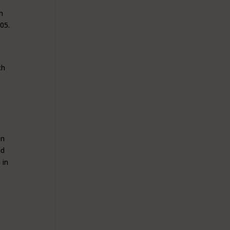
n
05.
ch
en
id
 in