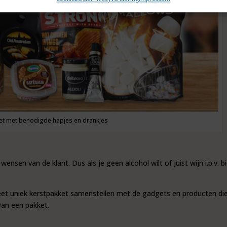
et met benodigde hapjes en drankjes
nsen van de klant. Dus als je geen alcohol wilt of juist wijn i.p.v. bi
t uniek kerstpakket samenstellen met de gadgets en producten die
 van een pakket.