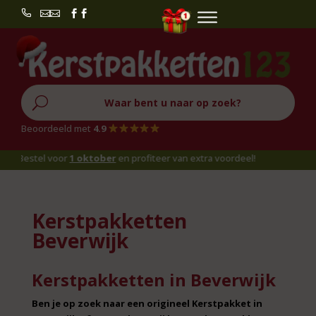


U
Beoordeeld met
4.9
estel voor
1 oktober
en profiteer van extra voordeel!
Kerstpakketten
Beverwijk
Kerstpakketten in Beverwijk
Ben je op zoek naar een origineel Kerstpakket in