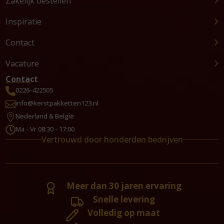
Zakelijk bestellen
Inspiratie
Contact
Vacature
Contact
0226-422505

info@kerstpakketten123.nl

Nederland & België

Ma - Vr 08:30 - 17:00

Vertrouwd door honderden bedrijven
Meer dan 30 jaren ervaring
Snelle levering
Volledig op maat