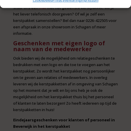
Cookiebeleid
Privacyverklaring
Impressum
bestellen via kerstpakketten123.nl.esmero-sites.nl of
stuur ons een
mail
met het gewenste kerstpakket. Wil je
het liever telefonisch doorgeven? Of wil je zelf een
kerstpakket samenstellen? Bel dan naar 0226-422505 voor
een afspraak in onze showroom in Schagen of meer
informatie.
Geschenken met eigen logo of
naam van de medewerker
Ook bieden wij de mogelijkheid om relatiegeschenken te
bedrukken met een logo en die toe te voegen aan het
kerstpakket. Zo wordt het kerstpakket nog persoonlijker
om te geven aan relaties of medewerkers. In overleg
leveren wij de kerstpakketten af in omgeving van Schagen
op het moment dat je wilt en bij ons heb je ook de
mogelijkheid om het kerstpakket thuis bij het personeel
of klanten te laten bezorgen! Zo heeft iedereen op tijd de
kerstpakketten in huis!
Eindejaarsgeschenken voor klanten of personeel in
Beverwijk in het kerstpakket