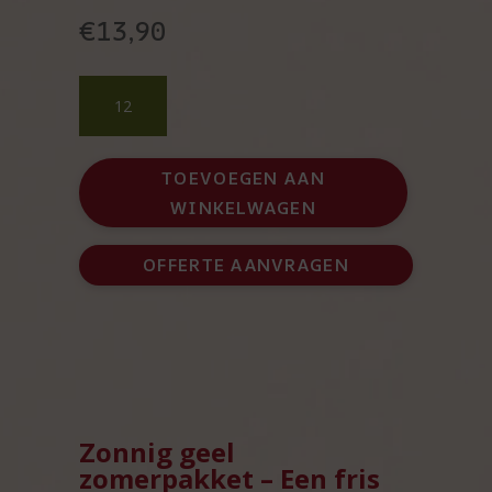
€
13,90
Zonnig
geel
zomerpakket
-
TOEVOEGEN AAN
strandpakket
WINKELWAGEN
met
koelrugzak
en
OFFERTE AANVRAGEN
gadgets
aantal
Zonnig geel
zomerpakket – Een fris