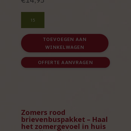
Zomers
rood
brievenbuspakket
-
TOEVOEGEN AAN
zomerpakket
WINKELWAGEN
door
de
brievenbus
OFFERTE AANVRAGEN
aantal
Zomers rood
brievenbuspakket – Haal
het zomergevoel in huis