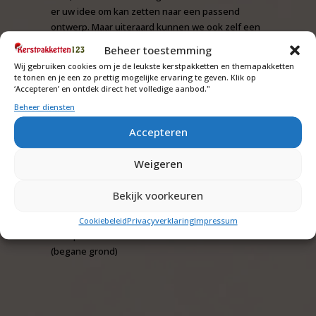
er uw idee om kan zetten naar een passend
ontwerp. Maar uiteraard kunnen we ook zelf een
idee voor een ontwerp voor u bedenken. Voor
Beheer toestemming
meer informatie over de kaart of prijsinformatie
Wij gebruiken cookies om je de leukste kerstpakketten en themapakketten
kunt u
contact
met ons opnemen.
te tonen en je een zo prettig mogelijke ervaring te geven. Klik op
‘Accepteren’ en ontdek direct het volledige aanbod."
Unieke sport- en
fitnesspakketten
Beheer diensten
Accepteren
Ben je op zoek naar meer unieke sportproducten
of fitnesspakketten? Kijk dan eens op de site van
Weigeren
befit@work
. Het unieke fitnessconcept voor de
zakelijke markt.
Bekijk voorkeuren
Let op! Artikelen kunnen uitverkocht raken.
De prijzen zijn exclusief btw en inclusief
Cookiebeleid
Privacyverklaring
Impressum
transportkosten naar 1 adres in Nederland.
(begane grond)