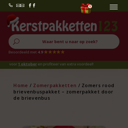


U
Beoordeeld met
4.9
oor
1 oktober
en profiteer van extra voordeel!
Home
/
Zomerpakketten
/ Zomers rood
brievenbuspakket – zomerpakket door
de brievenbus