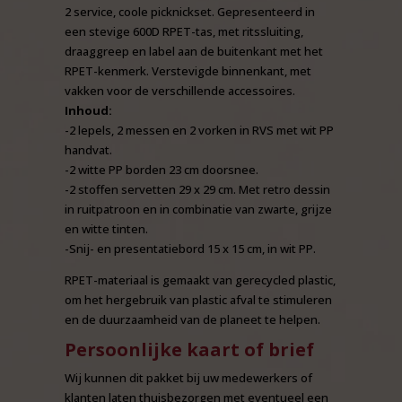
2 service, coole picknickset. Gepresenteerd in
een stevige 600D RPET-tas, met ritssluiting,
draaggreep en label aan de buitenkant met het
RPET-kenmerk. Verstevigde binnenkant, met
vakken voor de verschillende accessoires.
Inhoud:
-2 lepels, 2 messen en 2 vorken in RVS met wit PP
handvat.
-2 witte PP borden 23 cm doorsnee.
-2 stoffen servetten 29 x 29 cm. Met retro dessin
in ruitpatroon en in combinatie van zwarte, grijze
en witte tinten.
-Snij- en presentatiebord 15 x 15 cm, in wit PP.
RPET-materiaal is gemaakt van gerecycled plastic,
om het hergebruik van plastic afval te stimuleren
en de duurzaamheid van de planeet te helpen.
Persoonlijke kaart of brief
Wij kunnen dit pakket bij uw medewerkers of
klanten laten thuisbezorgen met eventueel een