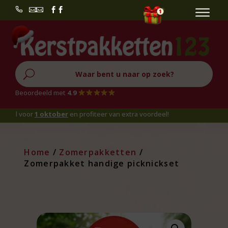


U
Beoordeeld met
4.9
 voor
1 oktober
en profiteer van extra voordeel!
Home
/
Zomerpakketten
/
Zomerpakket handige picknickset