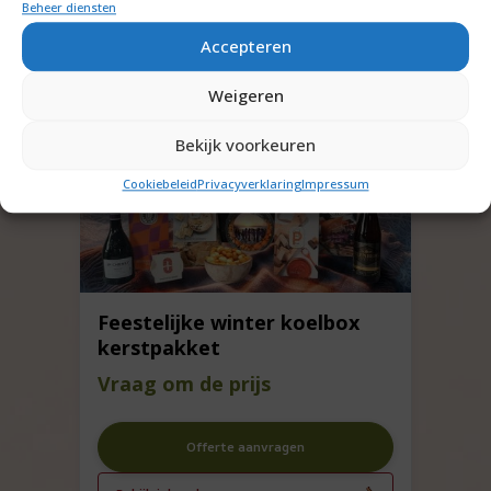
Beheer diensten
Accepteren
Weigeren
Bekijk voorkeuren
Cookiebeleid
Privacyverklaring
Impressum
Feestelijke winter koelbox
kerstpakket
Vraag om de prijs
Offerte aanvragen