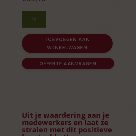
Your
Time
to
Shine
TOEVOEGEN AAN
Kerstpakket
WINKELWAGEN
aantal
OFFERTE AANVRAGEN
Uit je waardering aan je
medewerkers en laat ze
stralen met dit positieve