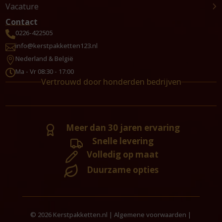
Vacature
Contact
0226-422505

info@kerstpakketten123.nl

Nederland & België

Ma - Vr 08:30 - 17:00

Vertrouwd door honderden bedrijven
Meer dan 30 jaren ervaring
Snelle levering
Volledig op maat
Duurzame opties
© 2026 Kerstpakketten.nl |
Algemene voorwaarden
|