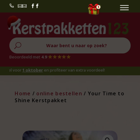


U
Beoordeeld met
4.9
 voor
1 oktober
en profiteer van extra voordeel!
Home
/
online bestellen
/ Your Time to
Shine Kerstpakket