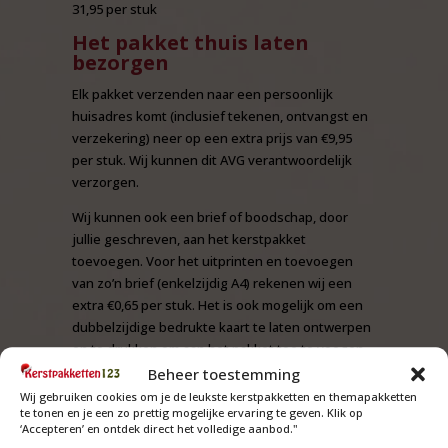
31,95 per stuk
Het pakket thuis laten
bezorgen
Elk pakket verzenden naar een persoonlijk
huisadres komt (inclusief tekenen, ontvangst en
verzekering) neer op een extra prijs van €9,95
per stuk. Wij kunnen dit AVG verantwoordelijk
verzorgen.
Wij kunnen ook een brief of boodschap, door
jullie geschreven, aan het kerstpakket
toevoegen. Voor het uitprinten en toevoegen
van zo’n brief (enkelzijdig A4) rekenen wij een
extra €0,65 per stuk. Het is ook mogelijk om een
dubbelzijdige bedrukte kaart te laten ontwerpen
en te drukken om aan het pakket toe te voegen.
heeft u hier interesse in, neem dan
contact
met
Beheer toestemming
ons op voor de mogelijkheden en prijzen.
Wij gebruiken cookies om je de leukste kerstpakketten en themapakketten
te tonen en je een zo prettig mogelijke ervaring te geven. Klik op
‘Accepteren’ en ontdek direct het volledige aanbod."