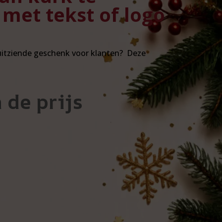
met tekst of logo
uitziende geschenk voor klanten? Deze
 de prijs