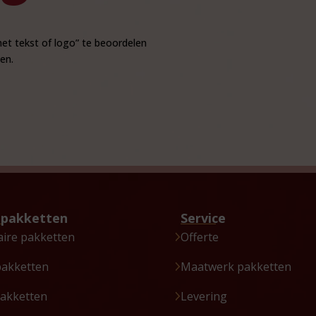
et tekst of logo” te beoordelen
en.
tpakketten
Service
aire pakketten
Offerte
pakketten
Maatwerk pakketten
akketten
Levering