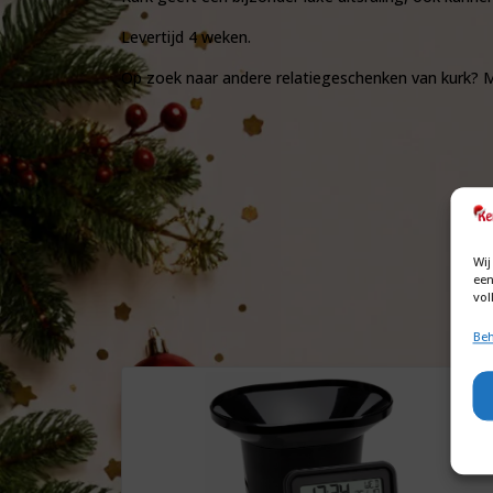
Levertijd 4 weken.
Op zoek naar andere relatiegeschenken van kurk? Ma
Wij
een
vol
Beh