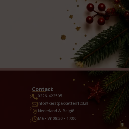
Contact
0226-422505

info@kerstpakketten123.nl

Nederland & België

Ma - Vr 08:30 - 17:00
