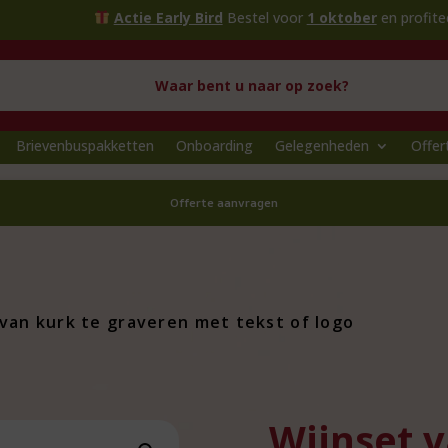
Actie Early Bird
Bestel voor
1 oktober
en profiteer van extra
Brievenbuspakketten
Onboarding
Gelegenheden
Offer
Offerte aanvragen
van kurk te graveren met tekst of logo
Wijnset v