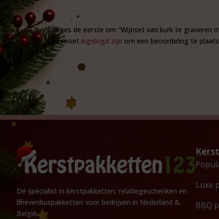
Wees de eerste om “Wijnset van kurk te graveren m
Je moet
ingelogd zijn
om een beoordeling te plaats
Kers
Popul
Luxe 
Dé specialist in kerstpakketten, relatiegeschenken en
brievenbuspakketten voor bedrijven in Nederland &
BBQ p
België.