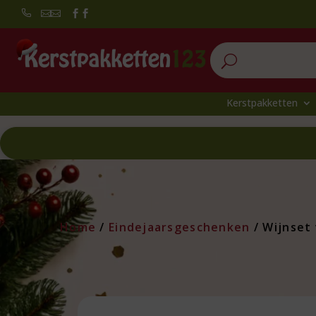


U
Kerstpakketten
Home
/
Eindejaarsgeschenken
/ Wijnset 