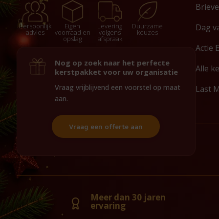
Briev
Persoonlijk
Eigen
Levering
Duurzame
Dag v
advies
voorraad en
volgens
keuzes
opslag
afspraak
Actie 
Nog op zoek naar het perfecte
Alle k
kerstpakket voor uw organisatie
Vraag vrijblijvend een voorstel op maat
Last 
aan.
Vraag een offerte aan
Meer dan 30 jaren
ervaring