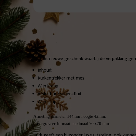
Met dit nieuwe geschenk waarbij de verpakking gema
Inhoud:
Kurkentrekker met mes
Wijn kraag
Afsluitbare schenkfluit
Wijn stop
Afmeting diameter 144mm hoogte 42mm.
Lasergraveer formaat maximaal 70 x70 mm.
Kurk geeft een bijzonder luxe uitsraling, ook kunnen