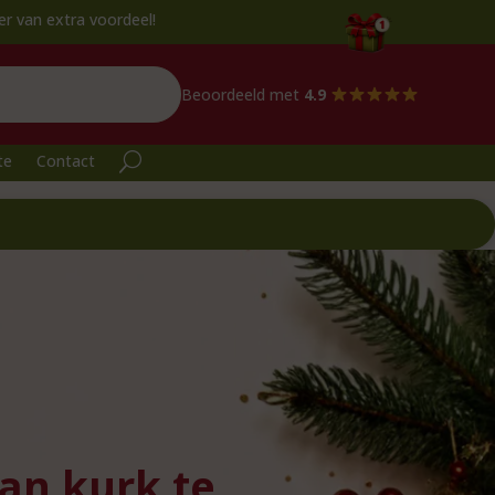
 voordeel!
Beoordeeld met
4.9
te
Contact
an kurk te