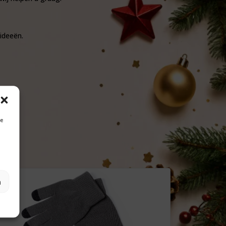
ideeën.
je
n