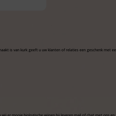
akt is van kurk geeft u uw klanten of relaties een geschenk met een 
 wij er mooie biologische wijnen bij leveren mail of chat met ons en 