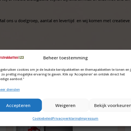
il ons u doelgroep, aantal en levertijd en wij komen met creatieve 
Beheer toestemming
 gebruiken cookies om je de leukste kerstpakketten en themapakketten te tonen en 
 zo prettig mogelijke ervaring te geven. Klik op ‘Accepteren’ en ontdek direct het
ledige aanbod."
eer diensten
Accepteren
Weigeren
Bekijk voorkeure
Cookiebeleid
Privacyverklaring
Impressum