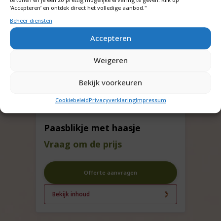
‘Accepteren’ en ontdek direct het volledige aanbod."
Beheer diensten
Accepteren
Weigeren
Bekijk voorkeuren
Cookiebeleid
Privacyverklaring
Impressum
Paasblikje met haasje
Vraag om de prijs
Offerte aanvragen
Bekijk inhoud