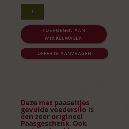
Vogel
voedersilo
met
paaseitjes
TOEVOEGEN AAN
gevuld
WINKELWAGEN
aantal
OFFERTE AANVRAGEN
Deze met paaseitjes
gevulde voedersilo is
een zeer origineel
Paasgeschenk. Ook