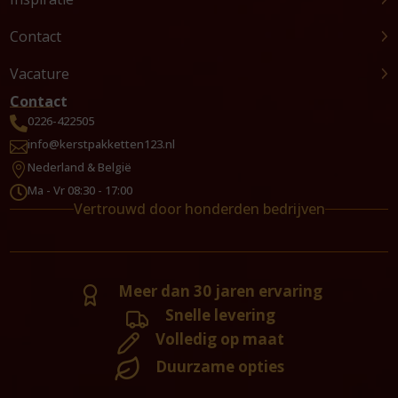
Contact
Vacature
Contact
0226-422505

info@kerstpakketten123.nl

Nederland & België

Ma - Vr 08:30 - 17:00

Vertrouwd door honderden bedrijven
Meer dan 30 jaren ervaring
Snelle levering
Volledig op maat
Duurzame opties