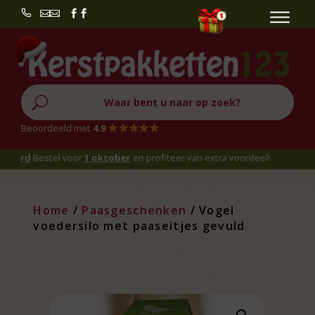


U
Beoordeeld met
4.9
d
Bestel voor
1 oktober
en profiteer van extra voordeel!
Home
/
Paasgeschenken
/ Vogel
voedersilo met paaseitjes gevuld