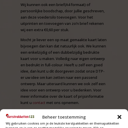
Wij kunnen ook een brief(A4 formaat) of
persoonlijke boodschap, door jullie geschreven,
aan deze voedersilo toevoegen. Voor het
uitprinten en toevoegen van zo’n brief rekenen
wij een extra €0,60 per stuk.
Mocht je liever een op maat gemaakte kaart laten
bijvoegen dan kan dat natuurlijk ook. We kunnen
een enkelzijdig of een dubbelzijdig bedrukte
kaart voor u maken. Volledig naar eigen ontwerp
en bedrukt in full-colour. Heeft u zelf een goed
idee, dan kunt u dit doorgeven zodat onze DTP-
er uw idee om kan zetten naar een passend
ontwerp. Maar uiteraard kunnen we ook zelf een
idee voor een ontwerp voor u bedenken. Voor
meer informatie over de kaart of prijsinformatie
kunt u
contact
met ons opnemen.
Beheer toestemming
Wij gebruiken cookies om je de leukste kerstpakketten en themapakketten
te tonen en je een zo prettig mogelijke ervaring te geven. Klik op