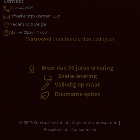
Contact
0226-422505

info@kerstpakketten123.nl

Nederland & België

Ma - Vr 08:30 - 17:00

Vertrouwd door honderden bedrijven
Meer dan 30 jaren ervaring
Snelle levering
Volledig op maat
Duurzame opties
© 2026 Kerstpakketten.nl |
Algemene voorwaarden
|
Privaybeleid
|
Cookiebeleid