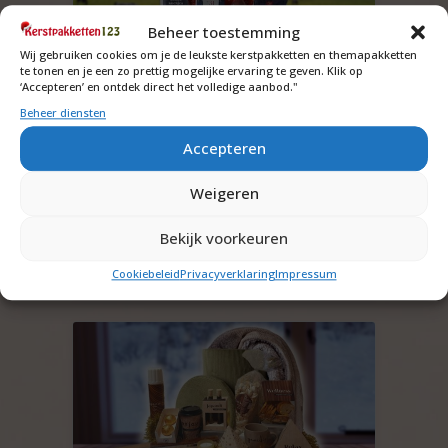
Beheer toestemming
Wij gebruiken cookies om je de leukste kerstpakketten en themapakketten
te tonen en je een zo prettig mogelijke ervaring te geven. Klik op
‘Accepteren’ en ontdek direct het volledige aanbod."
Hollandse Sfeer budget
Beheer diensten
kerstpakket
Accepteren
Vraag om de prijs
Weigeren
Offerte aanvragen
Bekijk voorkeuren
Bekijk inhoud
Cookiebeleid
Privacyverklaring
Impressum