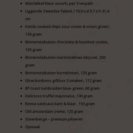
Wasfakkel kleur assorti, per 3 verpakt
Liggende Zweedse fakkel, l 10,9 x d 9,7 x h 31,4
cm
Kettle cooked chips sour cream & onion groen,
150 gram
Binnenstebuiten chocolate & hazelnut cookie,
135 gram
Binnenstebuiten marshmallows bbq set, 250
gram
Binnenstebuiten borrelnoten, 125 gram
Glow bonbons giftbox 3 smaken, 112 gram
Bf-toast tuinkruiden blue-green, 60 gram
Delizioso truffel mayonaise, 130 gram
Remia satésaus kant & klaar, 150 gram
Old amsterdam creme, 125 gram
Steenberge – premium pilsener
Opmaak