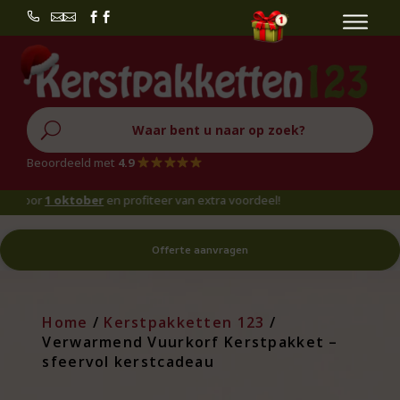


U
Beoordeeld met
4.9
oor
1 oktober
en profiteer van extra voordeel!
Offerte aanvragen
Home
/
Kerstpakketten 123
/
Verwarmend Vuurkorf Kerstpakket –
sfeervol kerstcadeau