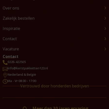
Over ons
Zakelijk bestellen
Inspiratie
Contact
Vacature
Contact
0226-422505

info@kerstpakketten123.nl

Nederland & België

Ma - Vr 08:30 - 17:00

Vertrouwd door honderden bedrijven
Meer dan 30 jaren ervaring