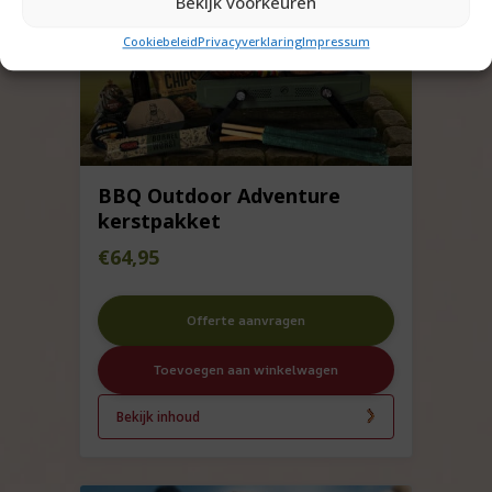
Bekijk voorkeuren
Cookiebeleid
Privacyverklaring
Impressum
BBQ Outdoor Adventure
kerstpakket
€
64,95
Offerte aanvragen
Toevoegen aan winkelwagen
Bekijk inhoud