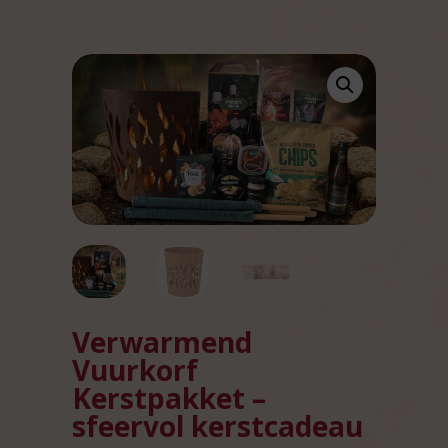
Verwarmend
Vuurkorf
Kerstpakket –
sfeervol kerstcadeau