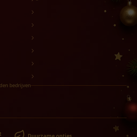
den bedrijven
t
Duurzame opties