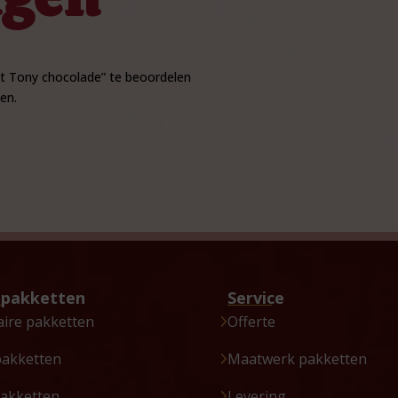
t Tony chocolade” te beoordelen
en.
tpakketten
Service
aire pakketten
Offerte
pakketten
Maatwerk pakketten
akketten
Levering