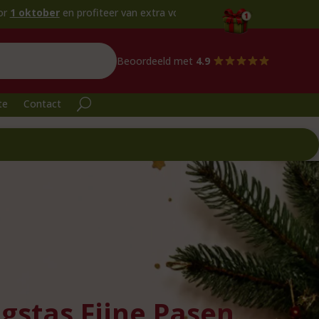
en profiteer van extra voordeel!
Beoordeeld met
4.9
te
Contact
gstas Fijne Pasen