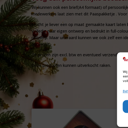
Wij kunnen ook een brief(A4 formaat) of persoonli
medewerkers laat zien met dit Paaspakketje . Voor h
Mocht je liever een op maat gemaakte kaart laten b
Volledig naar eigen ontwerp en bedrukt in full-col
ontwerp. Maar uiteraard kunnen we ook zelf een id
opnemen.
De prijzen zijn excl. btw en eventueel verzendkost
Deze producten kunnen uitverkocht raken.
Wij
een
vol
Beh