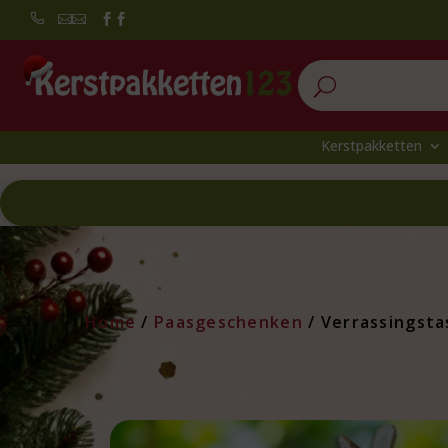


U
Kerstpakketten
Home
/
Paasgeschenken
/ Verrassingsta