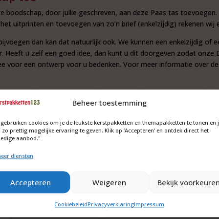
jke boodschap, door jullie geschreven, aan deze Paas tas toevoegen
et uitprinten en toevoegen van zo’n brief (enkelzijdig) rekenen wij 
ijvoegen dan kan dat natuurlijk ook. We kunnen een enkelzijdig of e
our. Heeft u zelf een goed idee, dan kunt u dit doorgeven zodat onz
ee voor een ontwerp voor u bedenken. Voor meer informatie over de k
en
Beheer toestemming
 gebruiken cookies om je de leukste kerstpakketten en themapakketten te tonen en 
 zo prettig mogelijke ervaring te geven. Klik op ‘Accepteren’ en ontdek direct het
ledige aanbod."
eer diensten
Accepteren
Weigeren
Bekijk voorkeure
Cookiebeleid
Privacyverklaring
Impressum