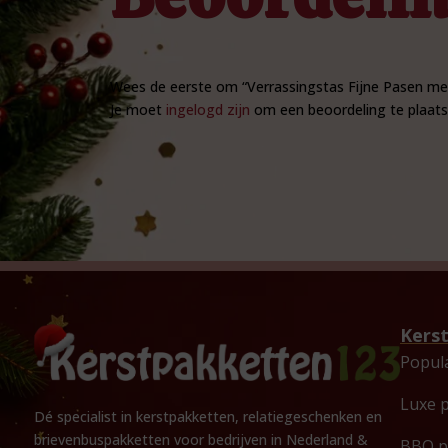
Wees de eerste om “Verrassingstas Fijne Pasen me
Je moet
ingelogd zijn
om een beoordeling te plaats
Kers
Popul
Luxe 
Dé specialist in kerstpakketten, relatiegeschenken en
brievenbuspakketten voor bedrijven in Nederland &
BBQ p