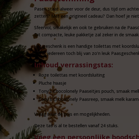
Pasen staat alweer voor de deur, dus tijd om achte
zetten? Met een origineel cadeau? Dan hoef je niet 
Sfeervol, smakelijk en ook te gebruiken na de Paas
Dit compacte, leuke pakketje zal zeker in de smaak v
Het geschenk is een handige toilettas met koordslu
wordt iedereen toch blij van zo’n leuk Paasgeschen
Inhoud verrassingstas:
Roze toilettas met koordsluiting
Pluche haasje
Tony’s Chocolonely Paaseitjes pouch, smaak mel
Tony’s Chocolonely Paasreep, smaak melk karam
Vraag naar de prijs en mogelijkheden.
Deze tas is al te bestellen vanaf 24 stuks.
Voeg een persoonlijke boodsc