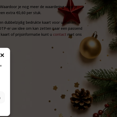
. Waardoor je nog meer de waardering voor je
een extra €0,60 per stuk.
en dubbelzijdig bedrukte kaart voor u maken.
e DTP-er uw idee om kan zetten naar een passend
aart of prijsinformatie kunt u
contact
met ons
je
n