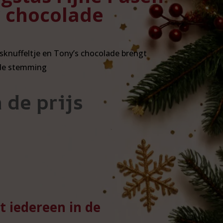
 chocolade
sknuffeltje en Tony’s chocolade brengt
 de stemming
 de prijs
t iedereen in de