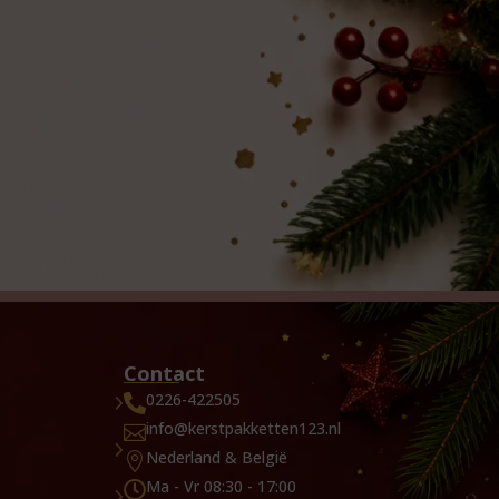
Contact
0226-422505

info@kerstpakketten123.nl

Nederland & België

Ma - Vr 08:30 - 17:00
