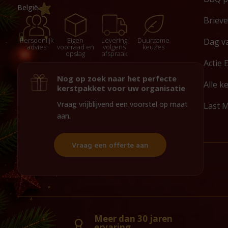
België.
Briev
Persoonlijk
Eigen
Levering
Duurzame
Dag v
advies
voorraad en
volgens
keuzes
opslag
afspraak
Actie 
Nog op zoek naar het perfecte
Alle k
kerstpakket voor uw organisatie
Vraag vrijblijvend een voorstel op maat
Last 
aan.
Vraag een offerte aan
Meer dan 30 jaren
ervaring