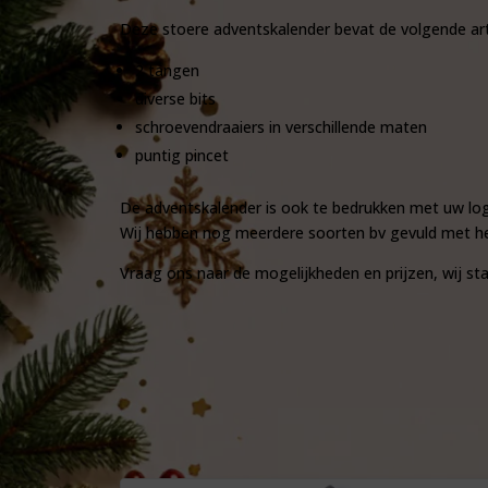
Deze stoere adventskalender bevat de volgende art
2 tangen
diverse bits
schroevendraaiers in verschillende maten
puntig pincet
De adventskalender is ook te bedrukken met uw log
Wij hebben nog meerdere soorten bv gevuld met he
Vraag ons naar de mogelijkheden en prijzen, wij sta