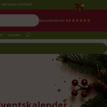
ra voordeel!
Beoordeeld met
4.9
te
Contact
dventskalender