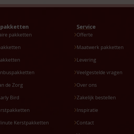
tpakketten
Service
aire pakketten
Offerte
pakketten
Maatwerk pakketten
akketten
Levering
enbuspakketten
Veelgestelde vragen
an de Zorg
Over ons
Early Bird
Zakelijk bestellen
erstpakketten
Inspiratie
Minute Kerstpakketten
Contact