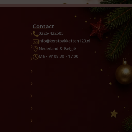
Contact
0226-422505

info@kerstpakketten123.nl

Nederland & België

Ma - Vr 08:30 - 17:00
