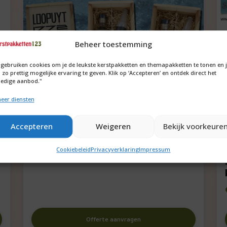
Beheer toestemming
 gebruiken cookies om je de leukste kerstpakketten en themapakketten te tonen en 
 zo prettig mogelijke ervaring te geven. Klik op ‘Accepteren’ en ontdek direct het
ledige aanbod."
eer diensten
Basis set Gin-Tonic
Accepteren
Weigeren
Bekijk voorkeure
€
50,00
Cookiebeleid
Privacyverklaring
Impressum
Offerte aanvragen