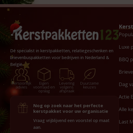
Kers
Popul
Luxe 
Dé specialist in kerstpakketten, relatiegeschenken en
brievenbuspakketten voor bedrijven in Nederland &
BBQ p
België.
Briev
Persoonlijk
Eigen
Levering
Duurzame
Dag v
advies
voorraad en
volgens
keuzes
opslag
afspraak
Actie 
Nog op zoek naar het perfecte
Alle k
kerstpakket voor uw organisatie
Vraag vrijblijvend een voorstel op maat
Last 
aan.