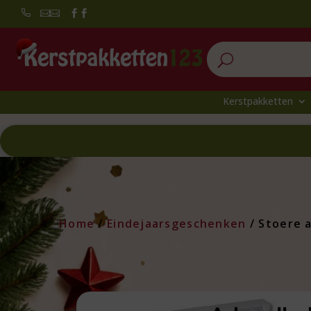


U
Kerstpakketten
Home
/
Eindejaarsgeschenken
/ Stoere 