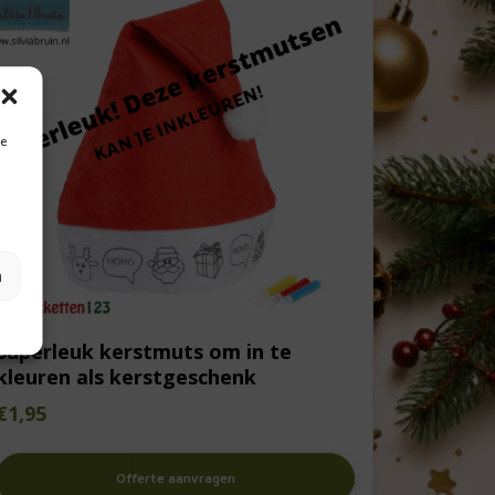
je
n
Superleuk kerstmuts om in te
kleuren als kerstgeschenk
€
1,95
Offerte aanvragen