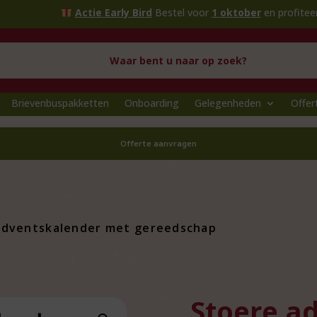
Actie Early Bird
Bestel voor
1 oktober
en profiteer van ext
Brievenbuspakketten
Onboarding
Gelegenheden
Offer
Offerte aanvragen
adventskalender met gereedschap
Stoere a