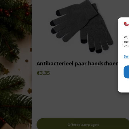
Wij
een
vol
Beh
Antibacterieel paar handschoenen
€
3,35
Offerte aanvragen