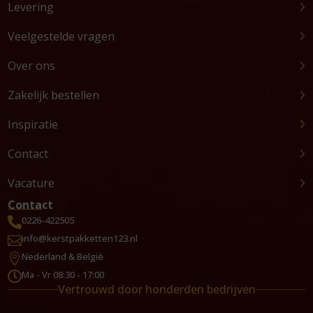
Levering
Veelgestelde vragen
Over ons
Zakelijk bestellen
Inspiratie
Contact
Vacature
Contact
0226-422505

info@kerstpakketten123.nl

Nederland & België

Ma - Vr 08:30 - 17:00

Vertrouwd door honderden bedrijven