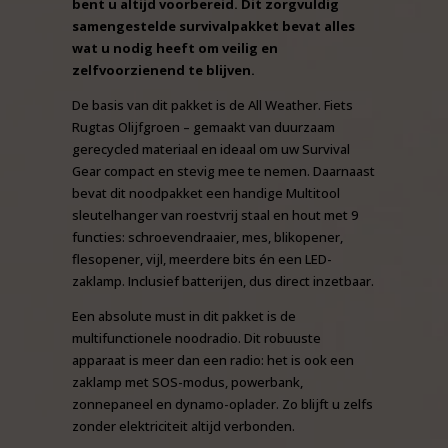
bent u altijd voorbereid. Dit zorgvuldig
samengestelde survivalpakket bevat alles
wat u nodig heeft om veilig en
zelfvoorzienend te blijven.
De basis van dit pakket is de All Weather. Fiets
Rugtas Olijfgroen – gemaakt van duurzaam
gerecycled materiaal en ideaal om uw Survival
Gear compact en stevig mee te nemen. Daarnaast
bevat dit noodpakket een handige Multitool
sleutelhanger van roestvrij staal en hout met 9
functies: schroevendraaier, mes, blikopener,
flesopener, vijl, meerdere bits én een LED-
zaklamp. Inclusief batterijen, dus direct inzetbaar.
Een absolute must in dit pakket is de
multifunctionele noodradio. Dit robuuste
apparaat is meer dan een radio: het is ook een
zaklamp met SOS-modus, powerbank,
zonnepaneel en dynamo-oplader. Zo blijft u zelfs
zonder elektriciteit altijd verbonden.