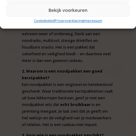
1. Wat is een noodpakket precies?
Bekijk voorkeuren
Een noodpakket is een praktisch pakket met
essentiële items die je nodig hebt in
Cookiebeleid
Privacyverklaring
Impressum
onverwachte situaties, zoals stroomuitval,
extreem weer of onderweg. Denk aan een
noodradio, multitool, stevige drinkfles en
houdbare snacks. Het is een pakket dat
zekerheid en veiligheid biedt – en daarmee veel
meer is dan een gewoon cadeau.
2. Waarom is een noodpakket een goed
kerstpakket?
Een noodpakket is een origineel en betekenisvol
geschenk. Waar traditionele kerstpakketten vaak
uit luxe lekkernijen bestaan, geef je met een
noodpakket iets dat
echt bruikbaar
is en
jarenlang meegaat. Je laat zien dat je geeft om
het welzijn en de veiligheid van je medewerkers
of relaties. Het is een cadeau met impact.
3. Voor wie is een noodpakket geschikt?