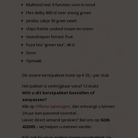
Multitool met 9 functies voor in nood
Fles delby 800 nl zeer stevig groen
pindas zakje 50 gram zwart
chips Kettle cooked cream en onion
mueslirepen forrest fruit
Fuze tea “green tea”, 40 cl
Doos
Opmaak
Dit stoere kerstpakket komt op € 55,– per stuk
Het pakket is verkrijgbaar vanaf 12 stuks
Wilt u dit kerstpakket bestellen of
aanpassen?
Klik op
Offerte aanvragen
, dan ontvangt u binnen
24 uur een passend voorstel.
Liever direct iemand spreken? Bel ons op
0226-
422505
– wij helpen u meteen verder.
Kijk ook bij onze andere stoere noodpakket zie