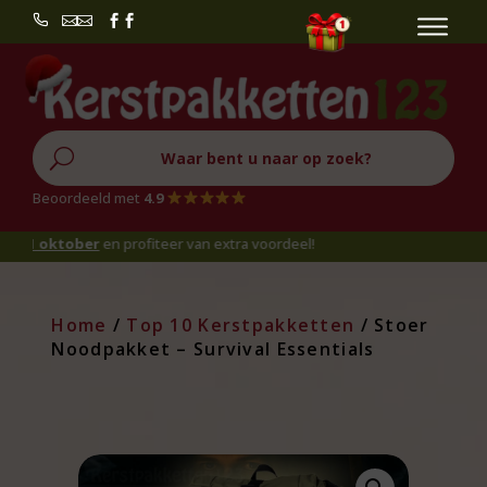


U
Beoordeeld met
4.9
tober
en profiteer van extra voordeel!
Home
/
Top 10 Kerstpakketten
/ Stoer
Noodpakket – Survival Essentials