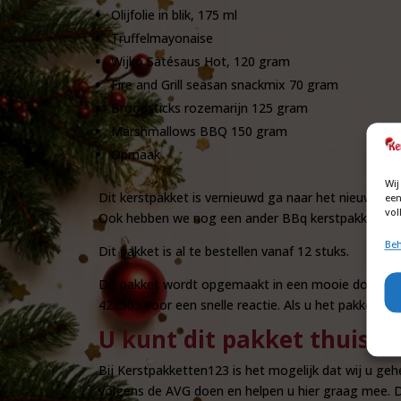
Olijfolie in blik, 175 ml
Truffelmayonaise
Wijko Satésaus Hot, 120 gram
Fire and Grill seasan snackmix 70 gram
Broodsticks rozemarijn 125 gram
Marshmallows BBQ 150 gram
Opmaak
Wij
Dit kerstpakket is vernieuwd ga naar het nieuwe p
een
vol
Ook hebben we nog een ander BBq kerstpakket zi
Beh
Dit pakket is al te bestellen vanaf 12 stuks.
Dit pakket wordt opgemaakt in een mooie doos. O
422505 voor een snelle reactie. Als u het pakket wi
U kunt dit pakket thuis l
Bij Kerstpakketten123 is het mogelijk dat wij u ge
volgens de AVG doen en helpen u hier graag mee. D