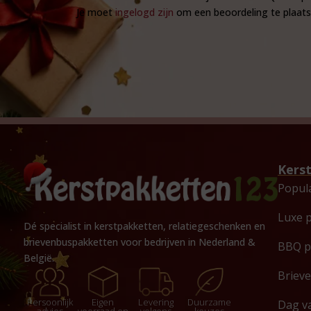
Je moet
ingelogd zijn
om een beoordeling te plaats
Kers
Popul
Luxe 
Dé specialist in kerstpakketten, relatiegeschenken en
brievenbuspakketten voor bedrijven in Nederland &
BBQ p
België.
Briev
Persoonlijk
Eigen
Levering
Duurzame
Dag v