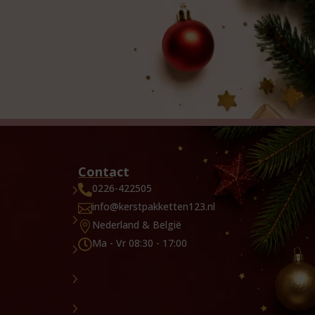
Contact
0226-422505

info@kerstpakketten123.nl

Nederland & België

Ma - Vr 08:30 - 17:00
