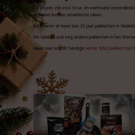
De prijzen zijn excl. b.t.w. en eventueel verzendkost
Artikelen kunnen uitverkocht raken.
Wij leveren al meer dan 25 jaar pakketten in Nederla
We hebben ook nog andere pakketten in het thema
Maar ook nog dit handige
winter BBQ pakket met 