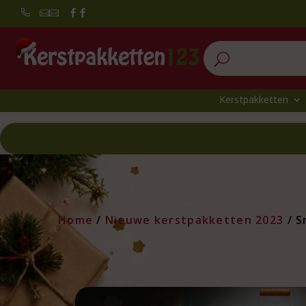
Act


U
Kerstpakketten
Home
/
Nieuwe kerstpakketten 2023
/ S