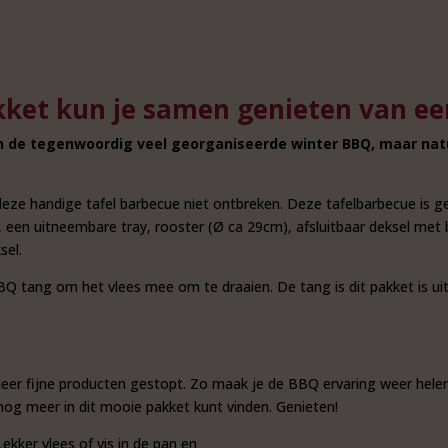
kket kun je samen genieten van e
n de tegenwoordig veel georganiseerde winter BBQ, maar natu
 deze handige tafel barbecue niet ontbreken. Deze tafelbarbecue is
een uitneembare tray, rooster (Ø ca 29cm), afsluitbaar deksel met
sel.
Q tang om het vlees mee om te draaien. De tang is dit pakket is u
er fijne producten gestopt. Zo maak je de BBQ ervaring weer hele
 nog meer in dit mooie pakket kunt vinden. Genieten!
ekker vlees of vis in de pan en