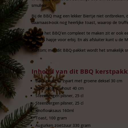
smullen!
Bij de BBQ mag een lekker Biertje niet ontbreken,
daarnaast ook nog heerlijke toast, waarop de truf
En om het BBQ’en compleet te maken zit er ook een 
een fris hapje voor erbij. En als afsluiter kunt u 
Kortom; met dit BBQ-pakket wordt het smakelijk sm
Inhoud van dit BBQ kerstpakk
BBQ zwart of zwart met groene deksel 30 cm
BBQ tang rvs/hout 40 cm
Steenbergen pilsner, 25 cl
Steenbergen pilsner, 25 cl
Knoflooksaus 160ml
Toast, 100 gram
Augurken zoetzuur 330 gram