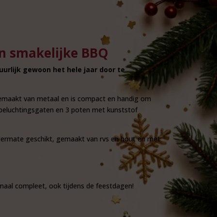
en smakelijke BBQ
urlijk gewoon het hele jaar door te
 gemaakt van metaal en is compact en handig om
 beluchtingsgaten en 3 poten met kunststof
itermate geschikt, gemaakt van rvs en hout en met
maal compleet, ook tijdens de feestdagen!