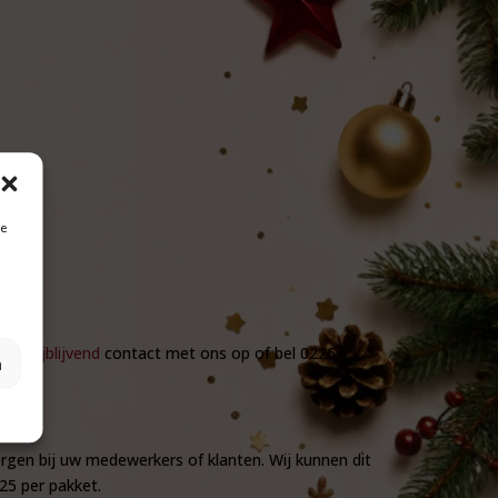
je
ier vrijblijvend
contact met ons op of bel 0226-
n
rgen bij uw medewerkers of klanten. Wij kunnen dit
25 per pakket.