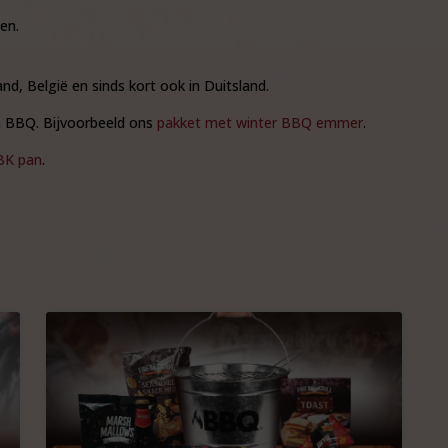
en.
nd, België en sinds kort ook in Duitsland.
 BBQ. Bijvoorbeeld ons
pakket met winter BBQ emmer
.
BK pan
.