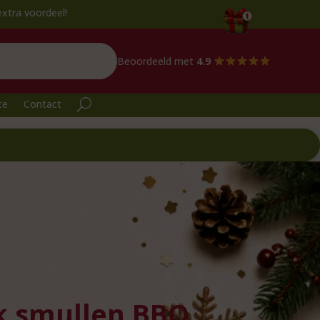
!
Beoordeeld met
4.9
te
Contact
k smullen BBQ