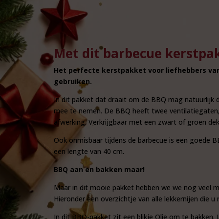
Met dit barbecue kerstpa
Het perfecte kerstpakket voor liefhebbers va
gebruiken.
In dit pakket dat draait om de BBQ mag natuurlijk
mee te nemen. De BBQ heeft twee ventilatiegaten, 
afwerking. Verkrijgbaar met een zwart of groen dek
Ook onmisbaar tijdens de barbecue is een goede BB
een lengte van 40 cm.
BBQ aan en bakken maar!
Maar in dit mooie pakket hebben we we nog veel me
Hieronder een overzichtje van alle lekkernijen die u
In dit BBQ-pakket zit een blikje Olie om te bakken. L