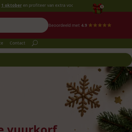
rofiteer van extra voordeel!
Beoordeeld met
4.9
te
Contact
e vuurkorf