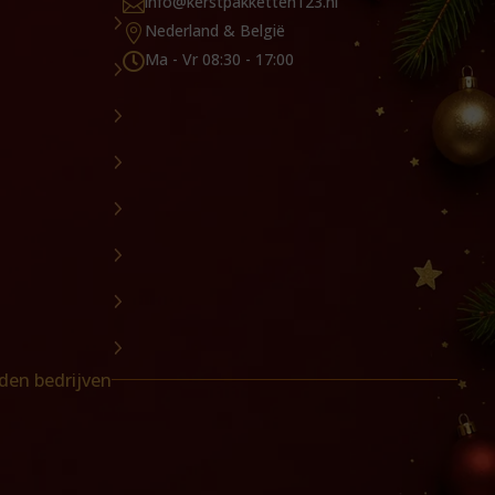
info@kerstpakketten123.nl

Nederland & België

Ma - Vr 08:30 - 17:00

den bedrijven