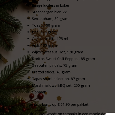
Lange lucifers in koker
Steenbergen bier, 2x
Serranoham, 50 gram
Toast, 100 gram
Brie, 125 gram
Olijfolie in blik, 175 ml
Aioli, 130 gram
Wijko Satésaus Hot, 120 gram
Doritos Sweet Chili Pepper, 185 gram
Gezouten pinda’s, 75 gram
Pretzel sticks, 40 gram
Tapas snack selection, 87 gram
Marshmallows BBQ set, 250 gram
Opmaak
De prijs komt op € 61,95 per pakket.
Dit pakket wordt opgemaakt in een mooie doos. O