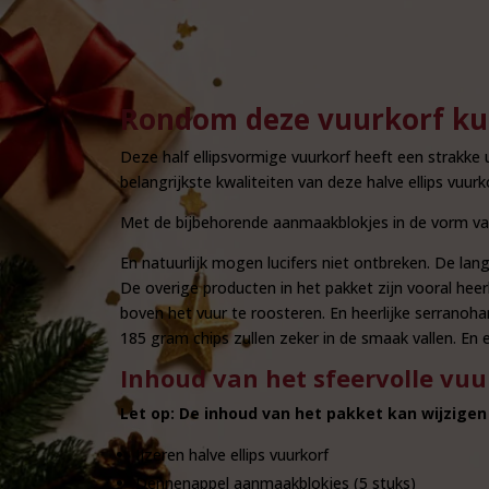
Rondom deze vuurkorf kun 
Deze half ellipsvormige vuurkorf heeft een strakke u
belangrijkste kwaliteiten van deze halve ellips vuurkorf
Met de bijbehorende aanmaakblokjes in de vorm van 
En natuurlijk mogen lucifers niet ontbreken. De lang
De overige producten in het pakket zijn vooral hee
boven het vuur te roosteren. En heerlijke serranoham
185 gram chips zullen zeker in de smaak vallen. En e
Inhoud van het sfeervolle vuu
Let op: De inhoud van het pakket kan wijzigen
IJzeren halve ellips vuurkorf
Dennenappel aanmaakblokjes (5 stuks)