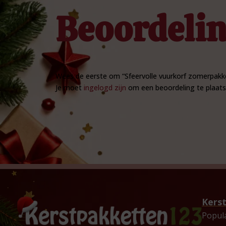
Beoordeli
Wees de eerste om “Sfeervolle vuurkorf zomerpakk
Je moet
ingelogd zijn
om een beoordeling te plaats
Kers
Popul