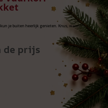
kket
un je buiten heerlijk genieten. Knus, warm
 de prijs