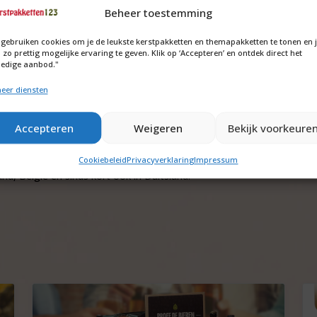
Beheer toestemming
lt aanpassen houd dan rekening met een levertijd van 2 a 3 weken.
ng? Bekijk dan eens ons
warme wintersfeer vuurkorf
pakket.
 gebruiken cookies om je de leukste kerstpakketten en themapakketten te tonen en 
 zo prettig mogelijke ervaring te geven. Klik op ‘Accepteren’ en ontdek direct het
aten bezorgen:
ledige aanbod."
heel de bezorging uit handen nemen en de pakketten thuis laten bezo
eer diensten
e meerkosten voor thuisbezorgen inclusief verzekering komt op €7,
Accepteren
Weigeren
Bekijk voorkeure
en.
Cookiebeleid
Privacyverklaring
Impressum
nd, België en sinds kort ook in Duitsland.