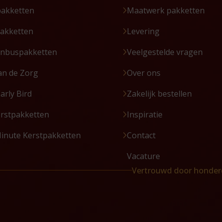
pakketten
Maatwerk pakketten
akketten
Levering
enbuspakketten
Veelgestelde vragen
an de Zorg
Over ons
Early Bird
Zakelijk bestellen
erstpakketten
Inspiratie
Minute Kerstpakketten
Contact
Vacature
Vertrouwd door honder