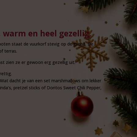
 warm en heel gezellig.
e poten staat de vuurkorf stevig op de grond. De
of terras.
t zien ze er gewoon erg gezellig uit.
rettig.
f. Wat dacht je van een set marshmallows om lekker
nda’s, pretzel sticks of Doritos Sweet Chili Pepper,