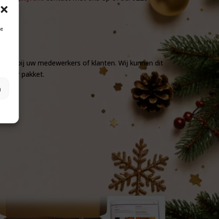
je
rgen bij uw medewerkers of klanten. Wij kunnen dit
25 per pakket.
n