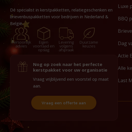
Luxe 
Dé specialist in kerstpakketten, relatiegeschenken en
brievenbuspakketten voor bedrijven in Nederland &
BBQ p
België.
Briev
Persoonlijk
Eigen
Levering
Duurzame
Dag v
advies
voorraad en
volgens
keuzes
opslag
afspraak
Actie 
Nog op zoek naar het perfecte
Alle k
kerstpakket voor uw organisatie
Vraag vrijblijvend een voorstel op maat
Last 
aan.
Vraag een offerte aan