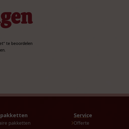
ngen
et” te beoordelen
en.
tpakketten
Service
aire pakketten
Offerte