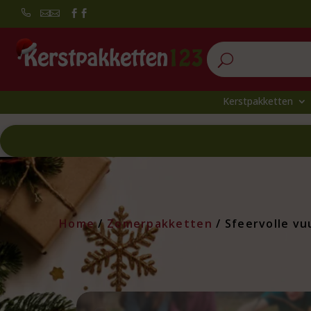


U
Kerstpakketten
Home
/
Zomerpakketten
/ Sfeervolle v