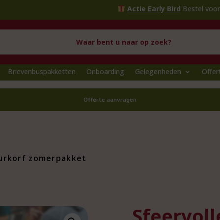
Actie Early Bird
Bestel voor
1 oktober
en p
Brievenbuspakketten
Onboarding
Gelegenheden
Offer
Offerte aanvragen
uurkorf zomerpakket
Sfeervoll