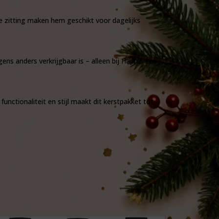
hte zitting maken hem geschikt voor dagelijks
ns anders verkrijgbaar is – alleen bij Happz. Een
unctionaliteit en stijl maakt dit kerstpakket tot