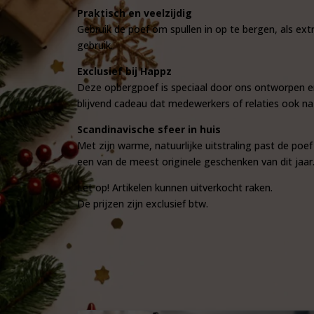
Praktisch en veelzijdig
Gebruik de poef om spullen in op te bergen, als extr
gebruik.
Exclusief bij Happz
Deze opbergpoef is speciaal door ons ontworpen en 
blijvend cadeau dat medewerkers of relaties ook na
Scandinavische sfeer in huis
Met zijn warme, natuurlijke uitstraling past de poef
een van de meest originele geschenken van dit jaar
Let op! Artikelen kunnen uitverkocht raken.
De prijzen zijn exclusief btw.