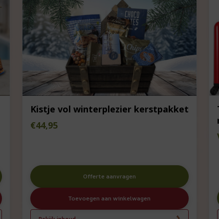
Kistje vol winterplezier kerstpakket
€
44,95
Offerte aanvragen
Toevoegen aan winkelwagen