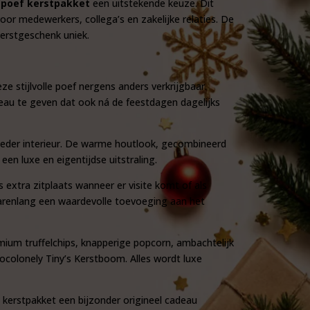
gpoef kerstpakket
een uitstekende keuze. Dit
voor medewerkers, collega’s en zakelijke relaties. De
erstgeschenk uniek.
 stijlvolle poef nergens anders verkrijgbaar.
deau te geven dat ook ná de feestdagen dagelijks
el ieder interieur. De warme houtlook, gecombineerd
een luxe en eigentijdse uitstraling.
s extra zitplaats wanneer er visite komt of als
 jarenlang een waardevolle toevoeging aan het
mium truffelchips, knapperige popcorn, ambachtelijk
ocolonely Tiny’s Kerstboom. Alles wordt luxe
kerstpakket een bijzonder origineel cadeau