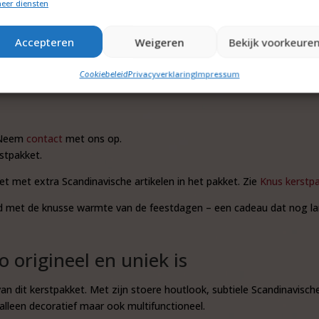
eer diensten
Accepteren
Weigeren
Bekijk voorkeure
Cookiebeleid
Privacyverklaring
Impressum
cl. btw.
? Neem
contact
met ons op.
stpakket.
ket met extra Scandinavische artikelen in het pakket. Zie
Knus kerstpa
 met de knusse warmte van de feestdagen – een cadeau dat nog lang
origineel en uniek is
van dit kerstpakket. Met zijn stoere houtlook, subtiele Scandinavisch
alleen decoratief maar ook multifunctioneel.