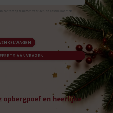
aan contact op te nemen voor actuele beschikbaarheid.
WINKELWAGEN
FFERTE AANVRAGEN
 opbergpoef en heerlijke