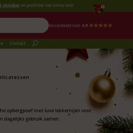
teer van extra voordeel!
Beoordeeld met
4.9
te
Contact
elicatessen
che opbergpoef met luxe lekkernijen voor
n dagelijks gebruik samen.