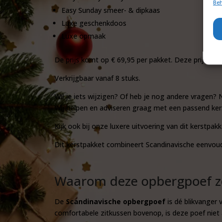
Beh
Easy Sunday smeer- & dipkaas
Luxe geschenkdoos
Luxe opmaak
De prijs komt op € 69,95 per pakket. Deze prijs is ex
Verkrijgbaar vanaf 8 stuks.
Wil je iets wijzigen? Of heb je nog andere vragen
Wij helpen en adviseren graag met een passend ker
Kijk ook bij onze luxere uitvoering van dit kerstpak
Dit kerstpakket combineert Scandinavische eenvoud
Waarom deze opbergpoef zo 
De
Scandinavische opbergpoef
is dé blikvanger 
comfortabele zitkussen bovenop, is deze poef niet 