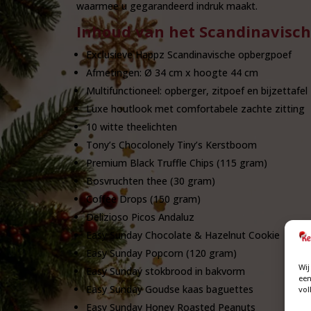
waarmee u gegarandeerd indruk maakt.
Inhoud van het Scandinavisch
Exclusieve Happz Scandinavische opbergpoef
Afmetingen: Ø 34 cm x hoogte 44 cm
Multifunctioneel: opberger, zitpoef en bijzettafel
Luxe houtlook met comfortabele zachte zitting
10 witte theelichten
Tony’s Chocolonely Tiny’s Kerstboom
Premium Black Truffle Chips (115 gram)
Bosvruchten thee (30 gram)
Coffee Drops (150 gram)
Delizioso Picos Andaluz
Easy Sunday Chocolate & Hazelnut Cookie
Easy Sunday Popcorn (120 gram)
Wij
Easy Sunday stokbrood in bakvorm
een
Easy Sunday Goudse kaas baguettes
vol
Easy Sunday Honey Roasted Peanuts