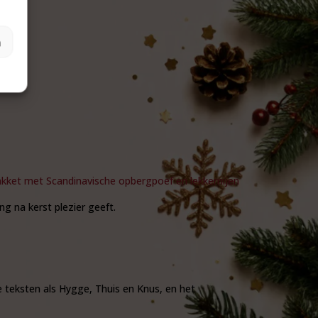
n
kket met Scandinavische opbergpoef en lekkernijen
 na kerst plezier geeft.
e teksten als
Hygge
,
Thuis
en
Knus
, en het