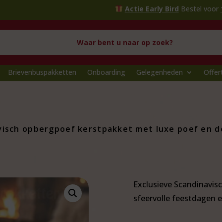
Actie Early Bird
Bestel voor
1 oktober
en profi
Brievenbuspakketten
Onboarding
Gelegenheden
Offer
visch opbergpoef kerstpakket met luxe poef en d
Exclusieve Scandinavis
sfeervolle feestdagen e