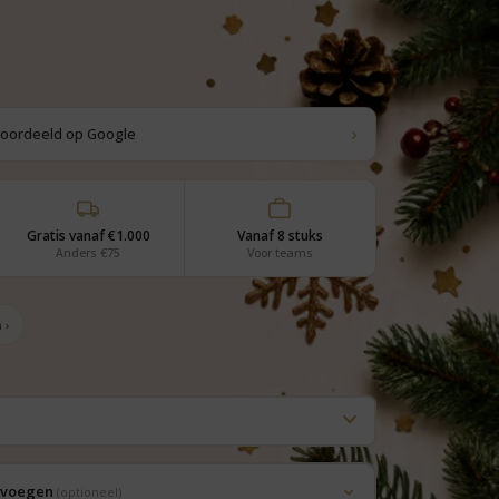
›
eoordeeld op Google
Gratis vanaf €1.000
Vanaf 8 stuks
Anders €75
Voor teams
 ›
oevoegen
(optioneel)