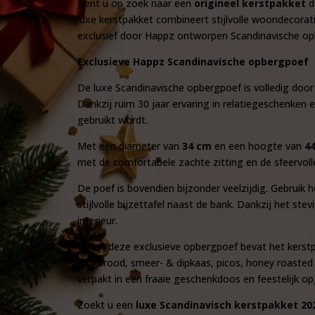
Bent u op zoek naar een
origineel kerstpakket
d
luxe kerstpakket combineert stijlvolle woondecoratie
exclusief door Happz ontworpen Scandinavische opb
Exclusieve Happz Scandinavische opbergpoef
De luxe Scandinavische opbergpoef is volledig door
Dankzij ruim 30 jaar ervaring in relatiegeschenken
gebruikt wordt.
Met een diameter van
34 cm
en een hoogte van
4
met de comfortabele zachte zitting en de sfeervol
De poef is bovendien bijzonder veelzijdig. Gebruik h
stijlvolle bijzettafel naast de bank. Dankzij het s
interieur.
Naast deze exclusieve opbergpoef bevat het kerstpa
stokbrood, smeer- & dipkaas, picos, honey roasted
verpakt in een fraaie geschenkdoos en feestelijk o
Zoekt u een
luxe Scandinavisch kerstpakket 20