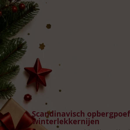
Scandinavisch opbergpoef
winterlekkernijen