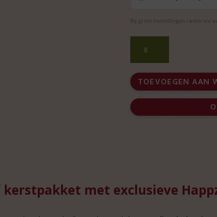
Bij grote bestellingen raden we 
Scandinavisch
opbergpoef
kerstpakket
met
TOEVOEGEN AAN 
luxe
poef
O
en
delicatessen
aantal
 kerstpakket met exclusieve Happz