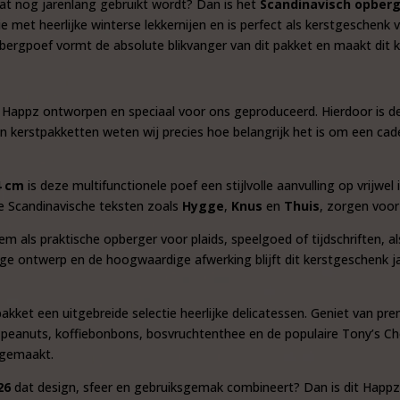
at nog jarenlang gebruikt wordt? Dan is het
Scandinavisch opber
 met heerlijke winterse lekkernijen en is perfect als kerstgeschenk 
ergpoef vormt de absolute blikvanger van dit pakket en maakt dit k
 Happz ontworpen en speciaal voor ons geproduceerd. Hierdoor is deze
 en kerstpakketten weten wij precies hoe belangrijk het is om een ca
4 cm
is deze multifunctionele poef een stijlvolle aanvulling op vrijw
le Scandinavische teksten zoals
Hygge
,
Knus
en
Thuis
, zorgen voor 
em als praktische opberger voor plaids, speelgoed of tijdschriften, al
tevige ontwerp en de hoogwaardige afwerking blijft dit kerstgeschenk
kket een uitgebreide selectie heerlijke delicatessen. Geniet van pre
 peanuts, koffiebonbons, bosvruchtenthee en de populaire Tony’s Ch
pgemaakt.
26
dat design, sfeer en gebruiksgemak combineert? Dan is dit Happz 