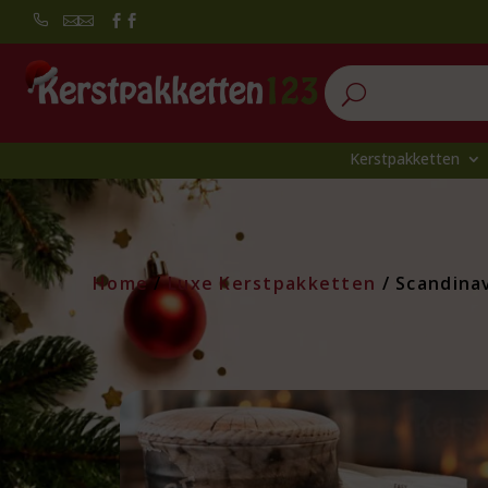


U
Kerstpakketten
Home
/
Luxe Kerstpakketten
/ Scandina