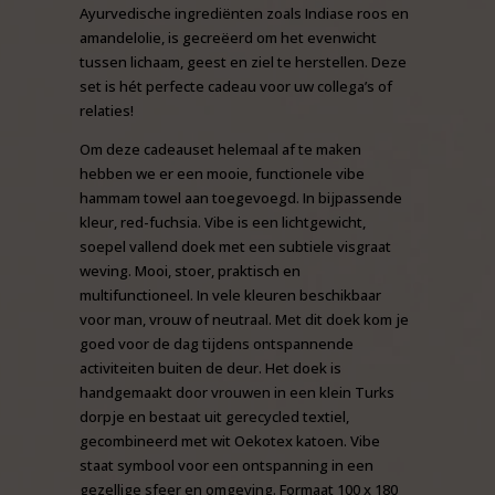
Ayurvedische ingrediënten zoals Indiase roos en
amandelolie, is gecreëerd om het evenwicht
tussen lichaam, geest en ziel te herstellen. Deze
set is hét perfecte cadeau voor uw collega’s of
relaties!
Om deze cadeauset helemaal af te maken
hebben we er een mooie, functionele vibe
hammam towel aan toegevoegd. In bijpassende
kleur, red-fuchsia. Vibe is een lichtgewicht,
soepel vallend doek met een subtiele visgraat
weving. Mooi, stoer, praktisch en
multifunctioneel. In vele kleuren beschikbaar
voor man, vrouw of neutraal. Met dit doek kom je
goed voor de dag tijdens ontspannende
activiteiten buiten de deur. Het doek is
handgemaakt door vrouwen in een klein Turks
dorpje en bestaat uit gerecycled textiel,
gecombineerd met wit Oekotex katoen. Vibe
staat symbool voor een ontspanning in een
gezellige sfeer en omgeving. Formaat 100 x 180