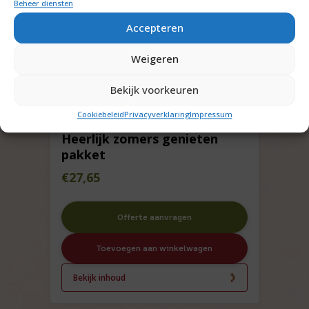
Beheer diensten
Accepteren
Weigeren
Bekijk voorkeuren
Cookiebeleid
Privacyverklaring
Impressum
Heerlijk zomers genieten
pakket
€
27,65
Offerte aanvragen
Toevoegen aan winkelwagen
Bekijk inhoud