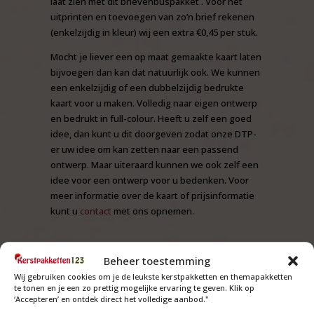
laat zien met dit brievenbuspakket . Voor het
uitprinten en toevoegen van zo’n brief rekenen
(enkelzijdig in kleur) wij een extra €0,45 per stuk.
Mocht je liever een op maat gemaakte kaart laten
bijvoegen dan kan dat natuurlijk ook. We kunnen
een enkelzijdig of een dubbelzijdig bedrukte
kaart voor u maken. Volledig naar eigen ontwerp
en bedrukt in full-colour. Heeft u zelf een goed
idee, dan kunt u dit doorgeven zodat onze DTP-
er uw idee om kan zetten naar een passend
ontwerp. Maar uiteraard kunnen we ook zelf een
idee voor een ontwerp voor u bedenken. Voor
meer informatie over de kaart of prijsinformatie
kunt u
contact
met ons opnemen.
Beheer toestemming
Wij gebruiken cookies om je de leukste kerstpakketten en themapakketten
te tonen en je een zo prettig mogelijke ervaring te geven. Klik op
‘Accepteren’ en ontdek direct het volledige aanbod."