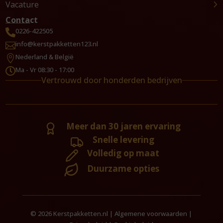
Vacature
Contact
0226-422505

info@kerstpakketten123.nl

Nederland & België

Ma - Vr 08:30 - 17:00

Vertrouwd door honderden bedrijven
Meer dan 30 jaren ervaring
Snelle levering
Volledig op maat
Duurzame opties
© 2026 Kerstpakketten.nl |
Algemene voorwaarden
|