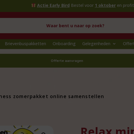
Actie Early Bird
Bestel voor
1 oktober
en profiteer van ext
Brievenbuspakketten
Onboarding
Gelegenheden
Offer
Offerte aanvragen
lness zomerpakket online samenstellen
Relax mi