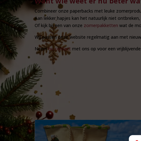
Want wie weet er nu beter wat 
Combineer onze paperbacks met leuke zomerproduct
Aan lekker hapjes kan het natuurlijk niet ontbreken,
Of kijk bij een van onze
zomerpakketten
wat de mog
Wij passen onze website regelmatig aan met nieuw
Neem
nu contact
met ons op voor een vrijblijvende