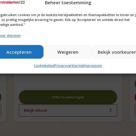
Beheer toestemming
 gebruiken cookies om je de leukste kerstpakketten en themapakketten te tonen en 
 zo prettig mogelijke ervaring te geven. Klik op ‘Accepteren’ en ontdek direct het
ledige aanbod."
eer diensten
Thuisbioscoop voor het hele gezin
Accepteren
Weigeren
Bekijk voorkeure
Vraag om de prijs
Cookiebeleid
Privacyverklaring
Impressum
Offerte aanvragen
Bekijk inhoud