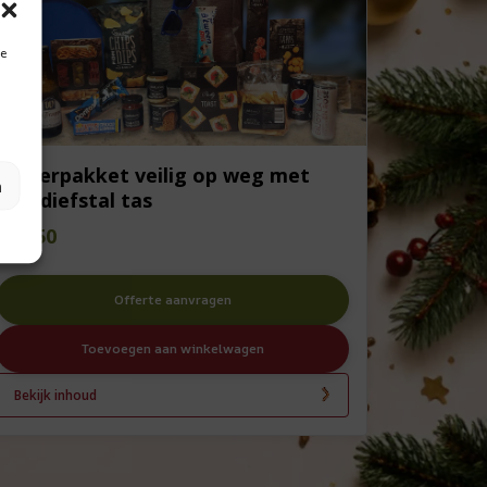
je
Zomerpakket veilig op weg met
n
anti diefstal tas
€
57,50
Offerte aanvragen
Toevoegen aan winkelwagen
Bekijk inhoud