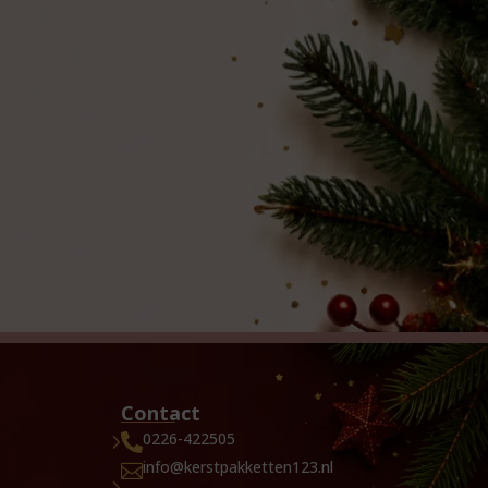
Contact
0226-422505

info@kerstpakketten123.nl
