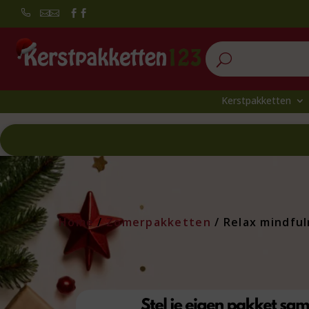


U
Kerstpakketten
Home
/
Zomerpakketten
/ Relax mindfu