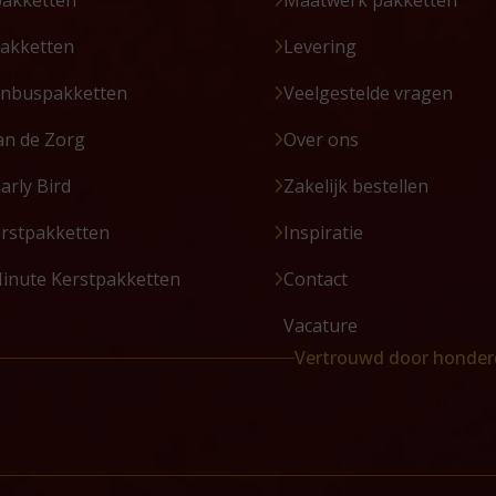
pakketten
Maatwerk pakketten
akketten
Levering
enbuspakketten
Veelgestelde vragen
an de Zorg
Over ons
Early Bird
Zakelijk bestellen
erstpakketten
Inspiratie
Minute Kerstpakketten
Contact
Vacature
Vertrouwd door honder