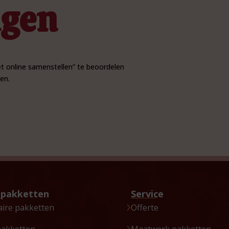
ngen
 online samenstellen” te beoordelen
en.
tpakketten
Service
aire pakketten
Offerte