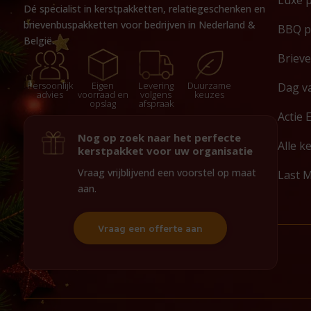
Luxe 
Dé specialist in kerstpakketten, relatiegeschenken en
brievenbuspakketten voor bedrijven in Nederland &
BBQ p
België.
Briev
Persoonlijk
Eigen
Levering
Duurzame
Dag v
advies
voorraad en
volgens
keuzes
opslag
afspraak
Actie 
Nog op zoek naar het perfecte
Alle k
kerstpakket voor uw organisatie
Vraag vrijblijvend een voorstel op maat
Last 
aan.
Vraag een offerte aan