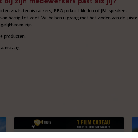
bij zijn medewerkers past als jij?
en zoals tennis rackets, BBQ picknick kleden of JBL speakers.
 van hartig tot zoet. Wij helpen u graag met het vinden van de juist
elijkheden zijn.
e producten.
 aanvraag.