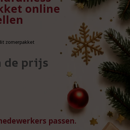
ket online
llen
dit zomerpakket
 de prijs
 medewerkers passen.