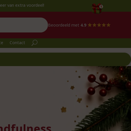
ra voordeel!
Beoordeeld met
4.9
te
Contact
ndfulness