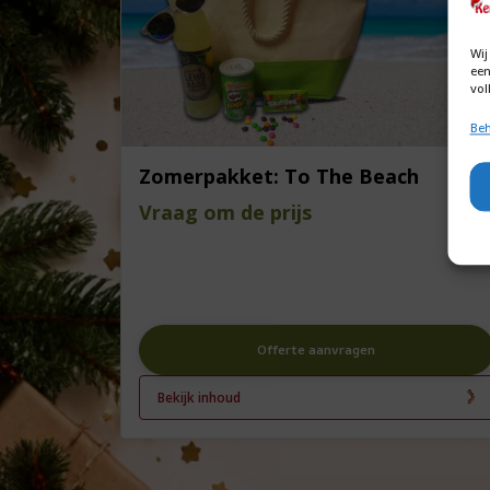
Wij
een
vol
Beh
Zomerpakket: To The Beach
Vraag om de prijs
Offerte aanvragen
Bekijk inhoud