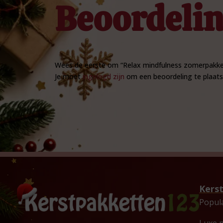
Beoordeli
Wees de eerste om “Relax mindfulness zomerpakket
Je moet
ingelogd zijn
om een beoordeling te plaats
Kers
Popul