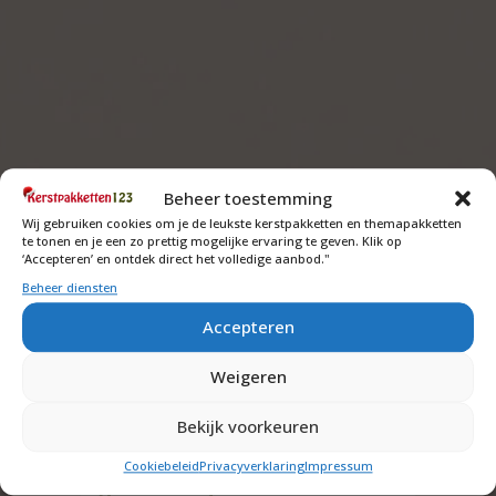
Beheer toestemming
Wij gebruiken cookies om je de leukste kerstpakketten en themapakketten
te tonen en je een zo prettig mogelijke ervaring te geven. Klik op
‘Accepteren’ en ontdek direct het volledige aanbod."
Beheer diensten
Accepteren
Weigeren
Belgische chocolade
Bekijk voorkeuren
figuurtjes in paasdoos met
logo
Cookiebeleid
Privacyverklaring
Impressum