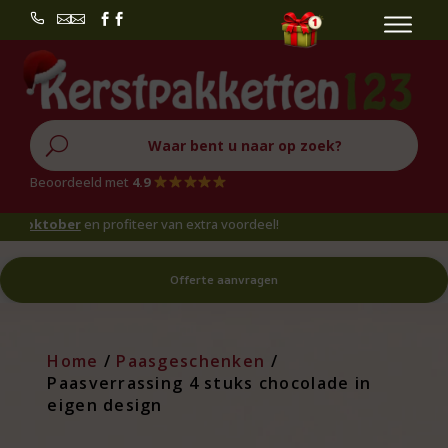


U
Beoordeeld met
4.9
oktober
en profiteer van extra voordeel!
Offerte aanvragen
Home
/
Paasgeschenken
/
Paasverrassing 4 stuks chocolade in
eigen design