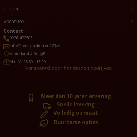
Contact
Vacature
Contact
0226-422505

info@kerstpakketten123.nl

Nederland & België

Ma - Vr 08:30 - 17:00

Vertrouwd door honderden bedrijven
Meer dan 30 jaren ervaring
Snelle levering
Volledig op maat
Duurzame opties