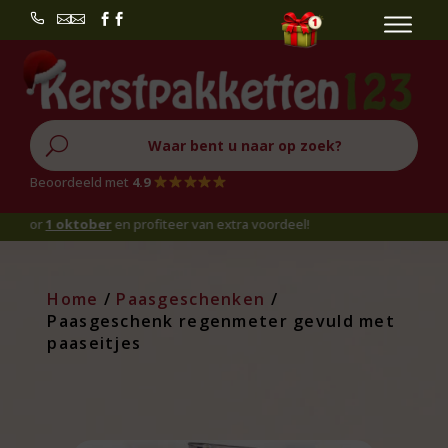


U
Beoordeeld met
4.9
oor
1 oktober
en profiteer van extra voordeel!
Home
/
Paasgeschenken
/
Paasgeschenk regenmeter gevuld met
paaseitjes