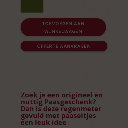
regenmeter
gevuld
met
TOEVOEGEN AAN
paaseitjes
WINKELWAGEN
aantal
OFFERTE AANVRAGEN
Zoek je een origineel en
nuttig Paasgeschenk?
Dan is deze regenmeter
gevuld met paaseitjes
een leuk idee