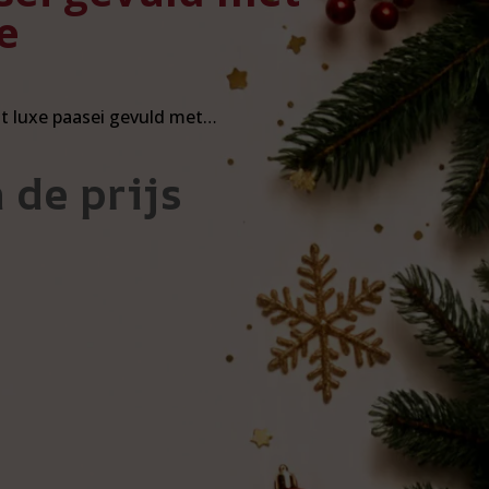
e
it luxe paasei gevuld met…
 de prijs