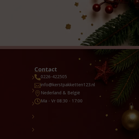
Contact
0226-422505

info@kerstpakketten123.nl

Nederland & België

Ma - Vr 08:30 - 17:00
