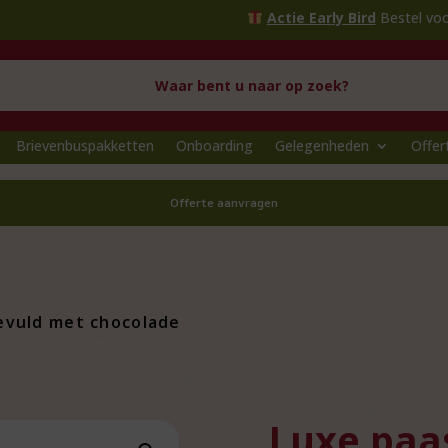
Actie Early Bird
Bestel voor
1 oktobe
Brievenbuspakketten
Onboarding
Gelegenheden
Offer
Offerte aanvragen
evuld met chocolade
Luxe paa