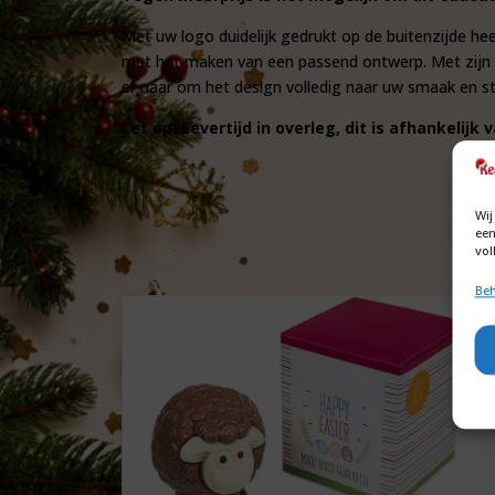
Met uw logo duidelijk gedrukt op de buitenzijde 
met het maken van een passend ontwerp. Met zijn jar
er naar om het design volledig naar uw smaak en sti
Let op: Levertijd in overleg, dit is afhankeli
Wij
een
vol
Beh