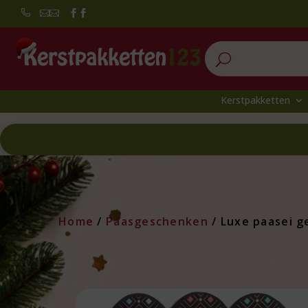


U
Kerstpakketten
Home
/
Paasgeschenken
/ Luxe paasei g