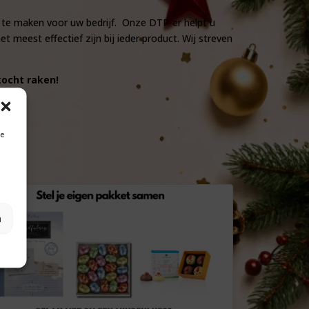
 te maken voor uw bedrijf. Onze DTP-er helpt u
 meest effectief zijn bij ieder product. Wij streven
kocht raken!
je
n