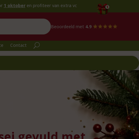
r
en profiteer van extra voordeel!
Beoordeeld met
4.9
te
Contact
sei gevuld met