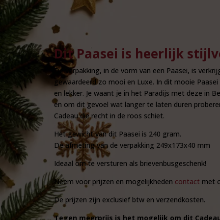
Dit Paasei is heerlijk stijlv
De verpakking, in de vorm van een Paasei, is verkri
gewaardeerd zo mooi en Luxe. In dit mooie Paasei 
en lekker. Je waant je in het Paradijs met deze in 
en om dit gevoel wat langer te laten duren proberen
Cadeau die recht in de roos schiet.
Het gewicht van dit Paasei is 240 gram.
De afmeting van de verpakking 249x173x40 mm
Ideaal om te versturen als brievenbusgeschenk!
Neem voor prijzen en mogelijkheden
contact
met o
De prijzen zijn exclusief btw en verzendkosten.
Tegen meerprijs is het mogelijk om dit Cadea