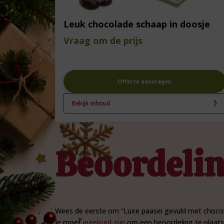
Leuk chocolade schaap in doosje
Vraag om de prijs
Offerte aanvragen
Bekijk inhoud
Beoordeli
Wees de eerste om “Luxe paasei gevuld met choco
Je moet
ingelogd zijn
om een beoordeling te plaats