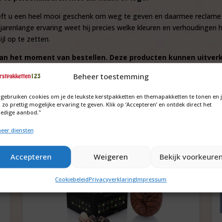
heeft u een heel mooi geschenk om weg te geven en daarmee reclame
enlange ervaring weet hij precies welke kleuren en verhoudingen het
jl op te zetten.
jk van het moment van bestellen. Deze producten kunnen uitver
Beheer toestemming
 gebruiken cookies om je de leukste kerstpakketten en themapakketten te tonen en 
 zo prettig mogelijke ervaring te geven. Klik op ‘Accepteren’ en ontdek direct het
ledige aanbod."
eer diensten
Accepteren
Weigeren
Bekijk voorkeure
Cookiebeleid
Privacyverklaring
Impressum