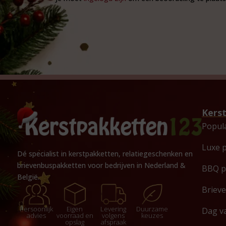
Kers
Popul
Luxe 
Dé specialist in kerstpakketten, relatiegeschenken en
brievenbuspakketten voor bedrijven in Nederland &
BBQ p
België.
Briev
Persoonlijk
Eigen
Levering
Duurzame
Dag v
advies
voorraad en
volgens
keuzes
opslag
afspraak