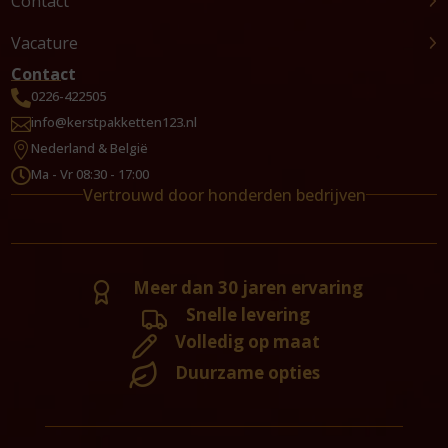
Contact
Vacature
Contact
0226-422505

info@kerstpakketten123.nl

Nederland & België

Ma - Vr 08:30 - 17:00

Vertrouwd door honderden bedrijven
Meer dan 30 jaren ervaring
Snelle levering
Volledig op maat
Duurzame opties