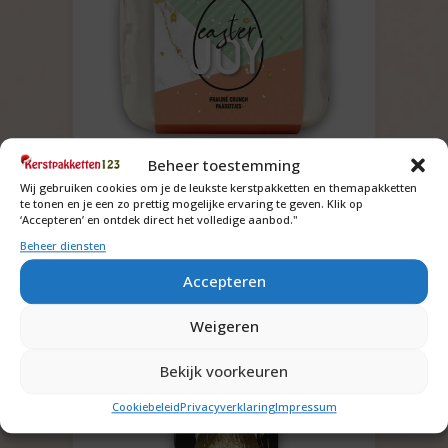
Eierdoosje gevuld met
Beheer toestemming
paaseieren
Wij gebruiken cookies om je de leukste kerstpakketten en themapakketten
te tonen en je een zo prettig mogelijke ervaring te geven. Klik op
Vraag om de prijs
‘Accepteren’ en ontdek direct het volledige aanbod."
Beheer diensten
Offerte aanvragen
Accepteren
Bekijk inhoud
Weigeren
Bekijk voorkeuren
Cookiebeleid
Privacyverklaring
Impressum