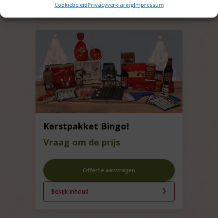
Cookiebeleid
Privacyverklaring
Impressum
Kerstpakket Bingo!
Vraag om de prijs
Offerte aanvragen
Bekijk inhoud