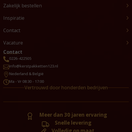
Zakelijk bestellen
Inspiratie
Contact
Vacature
Contact
0226-422505

info@kerstpakketten123.nl

Nederland & België

Ma - Vr 08:30 - 17:00

Vertrouwd door honderden bedrijven
Meer dan 30 jaren ervaring
Snelle levering
Volledig op maat