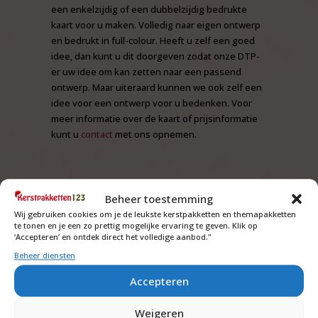
een enkelzijdig of een dubbelzijdig bedrukte
kaart voor u maken. Volledig naar eigen ontwerp
en bedrukt in full-colour. Heeft u zelf een goed
idee, dan kunt u dit doorgeven zodat onze DTP-
er uw idee om kan zetten naar een passend
ontwerp. Maar uiteraard kunnen we ook zelf een
idee voor een ontwerp voor u bedenken. Voor
meer informatie over de kaart of prijsinformatie
kunt u
contact
met ons opnemen.
Beheer toestemming
Wij gebruiken cookies om je de leukste kerstpakketten en themapakketten
te tonen en je een zo prettig mogelijke ervaring te geven. Klik op
‘Accepteren’ en ontdek direct het volledige aanbod."
Beheer diensten
Accepteren
Weigeren