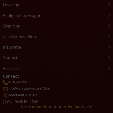
Levering
Veelgestelde vragen
Over ons
Zakelijk bestellen
Inspiratie
Contact
Vacature
Contact
0226-422505

info@kerstpakketten123.nl

Nederland & België

Ma - Vr 08:30 - 17:00

Vertrouwd door honderden bedrijven