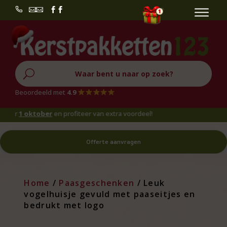


U
Beoordeeld met
4.9
r
1 oktober
en profiteer van extra voordeel!
Offerte aanvragen
Home
/
Paasgeschenken
/ Leuk
vogelhuisje gevuld met paaseitjes en
bedrukt met logo