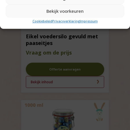
Bekijk voorkeuren
Cookiebeleid
Privacyverklaring
Impressum
Eikel voedersilo gevuld met
paaseitjes
Vraag om de prijs
Offerte aanvragen
Bekijk inhoud