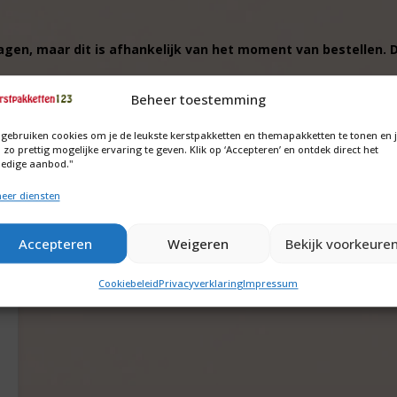
dagen, maar dit is afhankelijk van het moment van bestellen.
Beheer toestemming
 gebruiken cookies om je de leukste kerstpakketten en themapakketten te tonen en 
 zo prettig mogelijke ervaring te geven. Klik op ‘Accepteren’ en ontdek direct het
ledige aanbod."
eer diensten
Accepteren
Weigeren
Bekijk voorkeure
Cookiebeleid
Privacyverklaring
Impressum