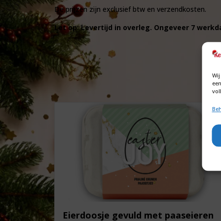
De prijzen zijn exclusief btw en verzendkosten.
Let op: Levertijd in overleg. Ongeveer 7 werk
Wij
een
vol
Beh
Eierdoosje gevuld met paaseieren