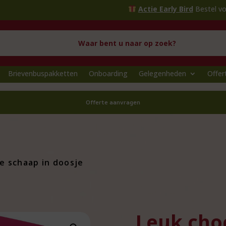
Actie Early Bird
Bestel voor
1 oktob
Brievenbuspakketten
Onboarding
Gelegenheden
Offer
Offerte aanvragen
e schaap in doosje
Leuk cho