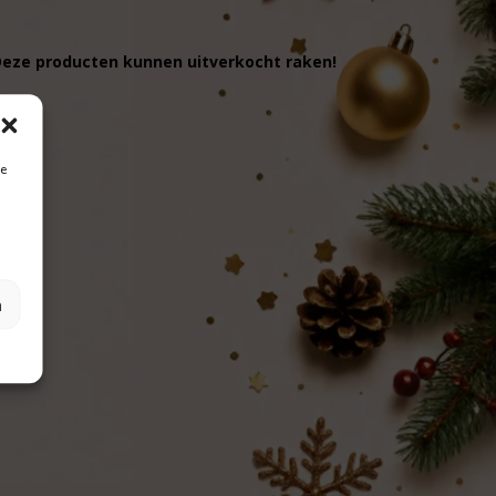
 Deze producten kunnen uitverkocht raken!
je
n