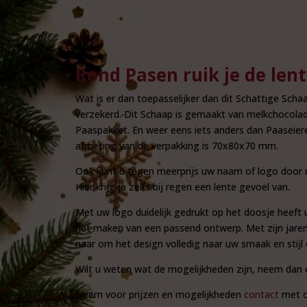
Rond Pasen ruik je de len
Wat is er dan toepasselijker dan dit Schattige Sch
verzekerd. Dit Schaap is gemaakt van melkchocolad
Paaspakket. En weer eens iets anders dan Paaseiere
afmeting van de verpakking is 70x80x70 mm.
Ook kunt u tegen meerprijs uw naam of logo door m
Hier krijg je zelfs bij regen een lente gevoel van.
Met uw logo duidelijk gedrukt op het doosje heef
het maken van een passend ontwerp. Met zijn jarenla
naar om het design volledig naar uw smaak en stijl 
Wilt u weten wat de mogelijkheden zijn, neem dan 
Neem voor prijzen en mogelijkheden
contact
met o