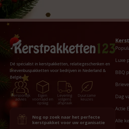
Kers
Popul
Luxe 
Dé specialist in kerstpakketten, relatiegeschenken en
brievenbuspakketten voor bedrijven in Nederland &
BBQ p
België.
Briev
Persoonlijk
Eigen
Levering
Duurzame
Dag v
advies
voorraad en
volgens
keuzes
opslag
afspraak
Actie 
Nog op zoek naar het perfecte
Alle k
kerstpakket voor uw organisatie