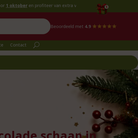
er
en profiteer van extra voordeel!
Beoordeeld met
4.9
te
Contact
colade schaap in