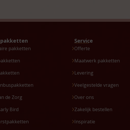
tpakketten
Service
aire pakketten
Offerte
pakketten
Maatwerk pakketten
akketten
Levering
enbuspakketten
Veelgestelde vragen
an de Zorg
Over ons
Early Bird
Zakelijk bestellen
erstpakketten
Inspiratie