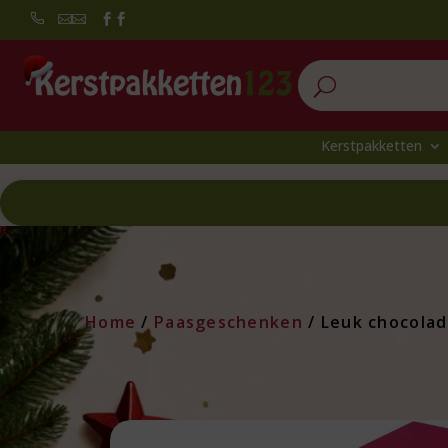


U
Kerstpakketten
Home
/
Paasgeschenken
/ Leuk chocolad