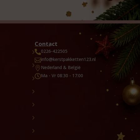
Contact
0226-422505

info@kerstpakketten123.nl

Nederland & België

Ma - Vr 08:30 - 17:00
