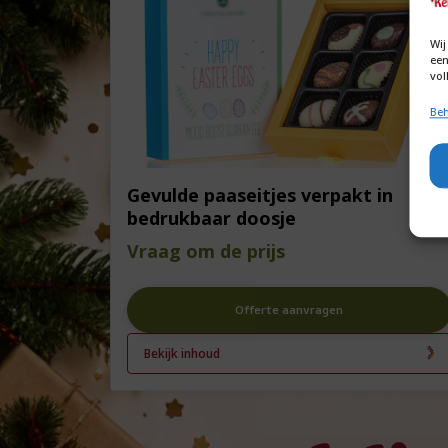
Wij
een
vol
Beh
Gevulde paaseitjes verpakt in
bedrukbaar doosje
Vraag om de prijs
Offerte aanvragen
Bekijk inhoud