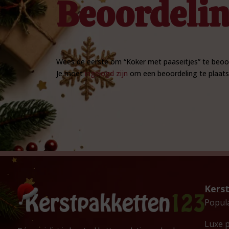
Beoordeli
Wees de eerste om “Koker met paaseitjes” te beoo
Je moet
ingelogd zijn
om een beoordeling te plaats
Kers
Popul
Luxe 