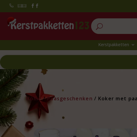


U
Kerstpakketten
Home
/
Paasgeschenken
/ Koker met paa