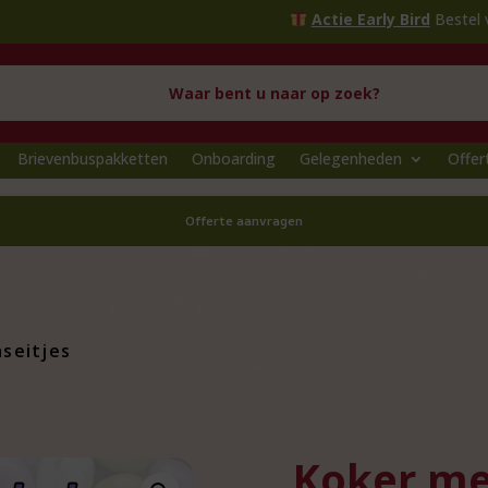
Actie Early Bird
Bestel voor
1 okt
Brievenbuspakketten
Onboarding
Gelegenheden
Offer
Offerte aanvragen
seitjes
Koker me