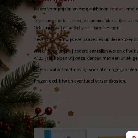
Neem voor prijzen en mogelijkheden
contact
met o
Tegen meerprijs kunnen wij een persoonlijk kaartje eraan v
Ook kunnen wij dit artikel voor u laten bezorgen.
Tevens kunnen wij deze paaseitjes uit deze koker oo
Wilt u de de prijs bij andere aantallen weten of wi
Al 25 jaar helpen wij onze klanten met een uniek g
Neem contact met ons op voor alle mogelijkheden.
Prijzen excl. btw en eventueel verzendkosten.