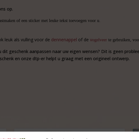
ns op.
astmaken of een sticker met leuke tekst toevoegen voor u.
k leuk als vulling voor de
dennenappel
of de
v
ogelveer
te gebruiken, voo
lt u dit geschenk aanpassen naar uw eigen wensen? Dit is geen proble
eschenk en onze dtp-er helpt u graag met een origineel ontwerp.