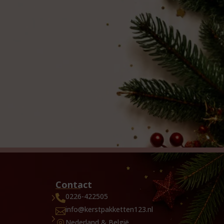
Contact
0226-422505

info@kerstpakketten123.nl

Nederland & België
