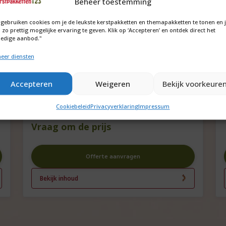
Beheer toestemming
 gebruiken cookies om je de leukste kerstpakketten en themapakketten te tonen en 
 zo prettig mogelijke ervaring te geven. Klik op ‘Accepteren’ en ontdek direct het
ledige aanbod."
eer diensten
Accepteren
Weigeren
Bekijk voorkeure
Paashaasjes van chocolade in
Cookiebeleid
Privacyverklaring
Impressum
doosje
Vraag om de prijs
Offerte aanvragen
Bekijk inhoud