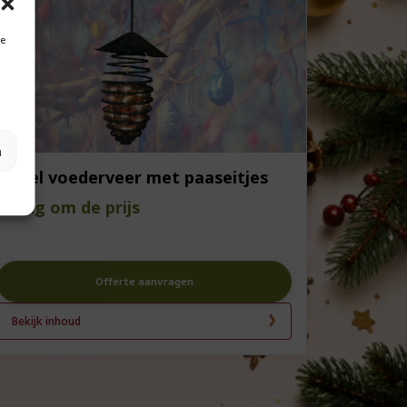
je
n
Vogel voederveer met paaseitjes
Vraag om de prijs
Offerte aanvragen
Bekijk inhoud