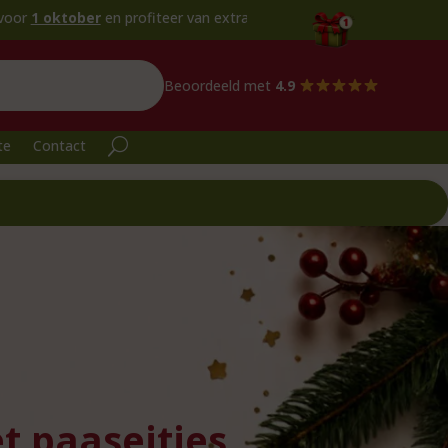
ober
en profiteer van extra voordeel!
Beoordeeld met
4.9
te
Contact
t paaseitjes