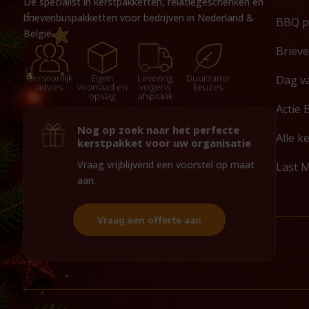
Dé specialist in kerstpakketten, relatiegeschenken en
brievenbuspakketten voor bedrijven in Nederland &
BBQ p
België.
Briev
Persoonlijk
Eigen
Levering
Duurzame
Dag v
advies
voorraad en
volgens
keuzes
opslag
afspraak
Actie 
Nog op zoek naar het perfecte
Alle k
kerstpakket voor uw organisatie
Vraag vrijblijvend een voorstel op maat
Last 
aan.
Vraag een offerte aan