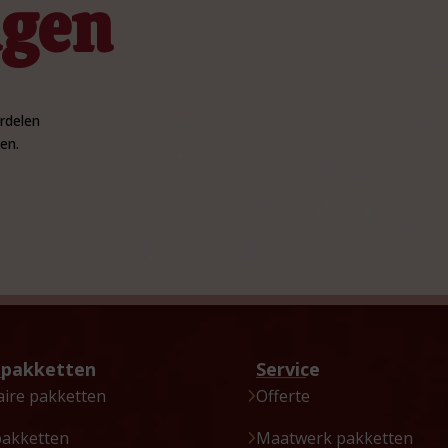
ngen
rdelen
en.
tpakketten
Service
aire pakketten
Offerte
pakketten
Maatwerk pakketten