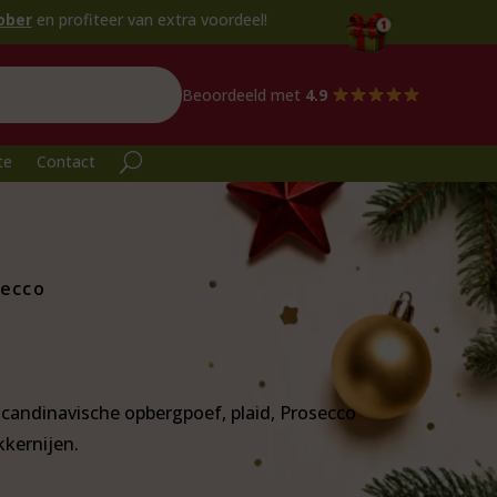
n extra voordeel!
Beoordeeld met
4.9
te
Contact
secco
candinavische opbergpoef, plaid, Prosecco
kkernijen.