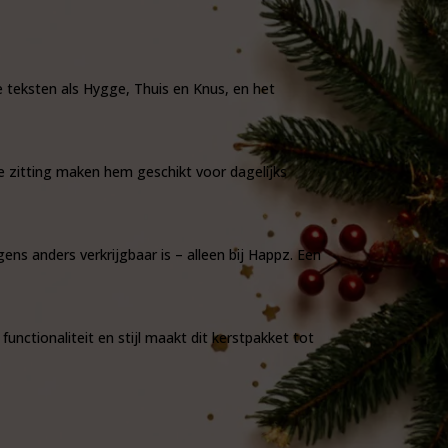
e teksten als
Hygge
,
Thuis
en
Knus
, en het
hte zitting maken hem geschikt voor dagelijks
ns anders verkrijgbaar is – alleen bij Happz. Een
unctionaliteit en stijl maakt dit kerstpakket tot