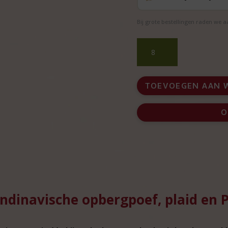
Bij grote bestellingen raden we 
Luxe
kerstpakket
met
Scandinavische
TOEVOEGEN AAN 
opbergpoef,
plaid
O
en
Prosecco
aantal
dinavische opbergpoef, plaid en P