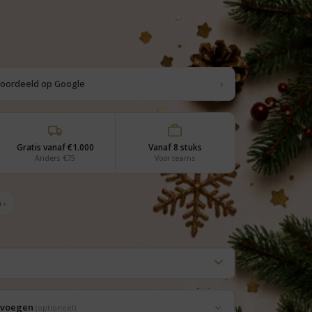
›
eoordeeld op Google
Gratis vanaf €1.000
Vanaf 8 stuks
Anders €75
Voor teams
 ›
oevoegen
(optioneel)