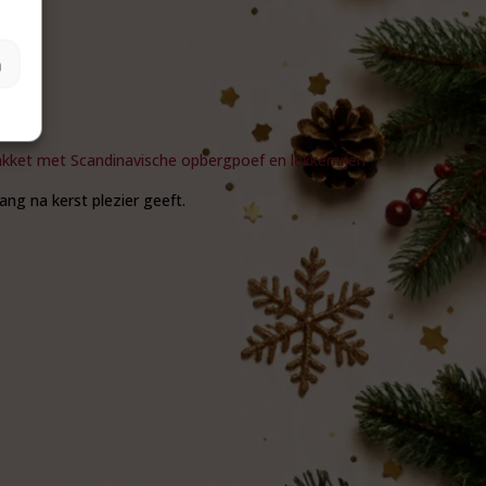
n
s op.
kket met Scandinavische opbergpoef en lekkernijen
ng na kerst plezier geeft.