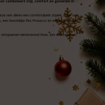
et combineert stijl, comfort en genieten in
eze niet alleen een comfortabele zitplek, maar ook
s, een feestelijke fles Prosecco en een uitgebreide
en ontspannen winteravond thuis. Een duurzaam en