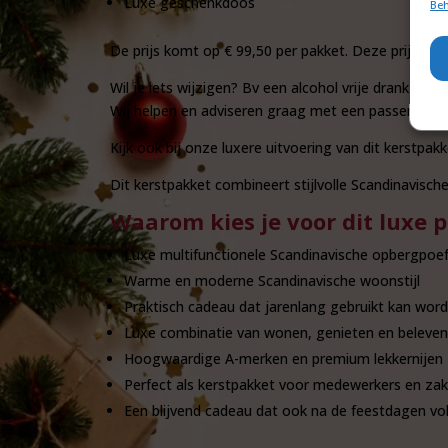
Luxe geschenkdoos
Beh
De prijs komt op € 99,50 per pakket. Deze prijs is ex
Wil je iets wijzigen? Bv een alcohol vrije drank of
Wij helpen en adviseren graag met een passend ker
Kijk ook bij onze luxere uitvoering van dit kerstpak
Dit kerstpakket combineert stijlvolle Scandinavisc
Waarom kies je voor dit luxe 
Luxe multifunctionele Scandinavische opbergpoe
Warme en moderne Scandinavische woonstijl
Praktisch cadeau dat jarenlang gebruikt kan wor
Luxe combinatie van wonen, genieten en beleven
Hoogwaardige A-merken en premium lekkernijen
Perfect als kerstpakket voor medewerkers en zakel
Een blijvend cadeau dat ook na de feestdagen vo