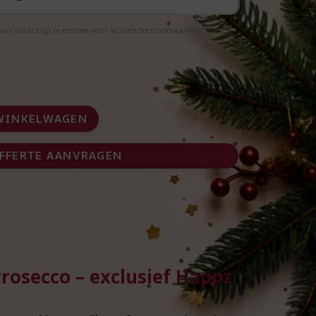
aan contact op te nemen voor actuele beschikbaarheid.
WINKELWAGEN
FFERTE AANVRAGEN
rosecco – exclusief Happz