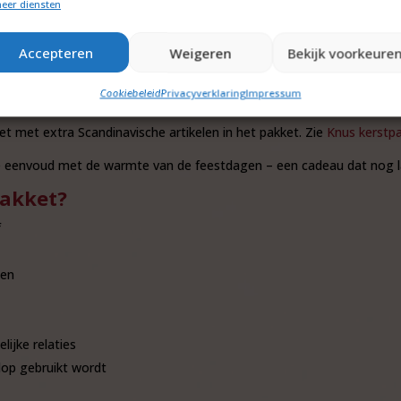
eer diensten
cl. btw.
Accepteren
Weigeren
Bekijk voorkeure
 een heerlijke wijn? Of heb je nog andere vragen? Neem
contact
met on
Cookiebeleid
Privacyverklaring
Impressum
stpakket.
ket met extra Scandinavische artikelen in het pakket. Zie
Knus kerstpa
he eenvoud met de warmte van de feestdagen – een cadeau dat nog la
pakket?
f
den
ijke relaties
lop gebruikt wordt