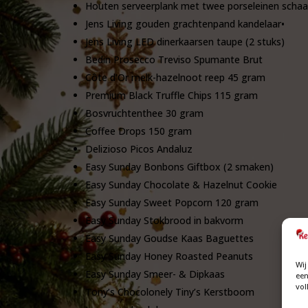
Houten serveerplank met twee porseleinen schaal
Jens Living gouden grachtenpand kandelaar•
Jens Living LED dinerkaarsen taupe (2 stuks)
Bedin Prosecco Treviso Spumante Brut
Côte d’Or melk-hazelnoot reep 45 gram
Premium Black Truffle Chips 115 gram
Bosvruchtenthee 30 gram
Coffee Drops 150 gram
Delizioso Picos Andaluz
Easy Sunday Bonbons Giftbox (2 smaken)
Easy Sunday Chocolate & Hazelnut Cookie
Easy Sunday Sweet Popcorn 120 gram
Easy Sunday Stokbrood in bakvorm
Easy Sunday Goudse Kaas Baguettes
Easy Sunday Honey Roasted Peanuts
Wij
Easy Sunday Smeer- & Dipkaas
een
vol
Tony’s Chocolonely Tiny’s Kerstboom