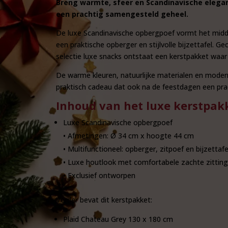
Breng warmte, sfeer en Scandinavische elegant
een prachtig samengesteld geheel.
De luxe Scandinavische opbergpoef vormt het middel
een praktische opberger en stijlvolle bijzettafel. G
selectie luxe snacks ontstaat een kerstpakket waar
De warme kleuren, natuurlijke materialen en moder
praktisch cadeau dat ook na de feestdagen een prach
Inhoud van het luxe kerstpak
Luxe Scandinavische opbergpoef
• Afmetingen: Ø 34 cm x hoogte 44 cm
• Multifunctioneel: opberger, zitpoef en bijzettafe
• Luxe houtlook met comfortabele zachte zitting
• Exclusief ontworpen
Verder bevat dit kerstpakket:
Plaid Chateau Grey 130 x 180 cm