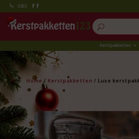


U
Kerstpakketten
Home
/
Kerstpakketten
/ Luxe kerstpak