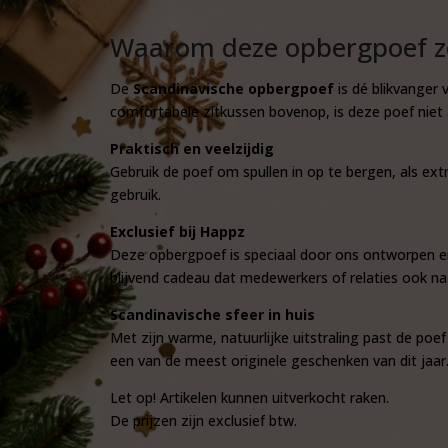
Waarom deze opbergpoef zo 
De
Scandinavische opbergpoef
is dé blikvanger 
comfortabele zitkussen bovenop, is deze poef niet 
Praktisch en veelzijdig
Gebruik de poef om spullen in op te bergen, als extr
gebruik.
Exclusief bij Happz
Deze opbergpoef is speciaal door ons ontworpen en 
blijvend cadeau dat medewerkers of relaties ook na
Scandinavische sfeer in huis
Met zijn warme, natuurlijke uitstraling past de poef
een van de meest originele geschenken van dit jaar
Let op! Artikelen kunnen uitverkocht raken.
De prijzen zijn exclusief btw.