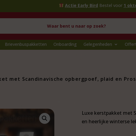
Actie Early Bird
Bestel voor
1 oktober
en profiteer va
Brievenbuspakketten
Onboarding
Gelegenheden
Offer
ket met Scandinavische opbergpoef, plaid en Pro
Luxe kerstpakket met S
en heerlijke winterse le